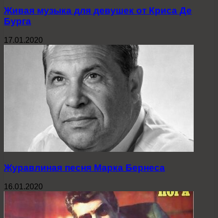
Живая музыка для девушек от Криса Де
Бурга
17.01.2020
Журавлиная песня Марка Бернеса
16.01.2020