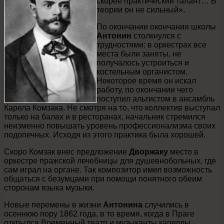
скорее практический талант… В
теории он не сильный».
По окончании окончания школы
Антонин
столкнулся с
трудностями: в оркестрах все
места были заняты, не
получалось устроиться и
костельным органистом.
Некоторое время он искал
работу, по окончании чего
поступил альтистом в ансамбль
Карела Комзака. Не смотря на то, что коллектив выступал
только на балах и в ресторанах, начальник стремился
неизменно повышать уровень профессионализма своих
подопечных. Исходя из этого практика была хорошей.
Скоро Комзак внес предложение
Дворжаку
место в
оркестре пражской лечебницы для душевнобольных, где
сам играл на органе. Так композитор имел возможность
общаться с безумцами при помощи понятного обеим
сторонам языка музыки.
Новые перемены в жизни
Антонина
случились в
осеннюю пору 1862 года, в то время, когда в Праге
открылся Временный театр и музыканты капеллы