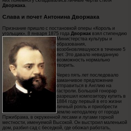
них понемногу складывались личные черты стиля
Дворжака
.
Слава и почет Антонина Дворжака
Признание пришло с постановкой оперы «Король и
угольщик». 8 января 1875 года
Дворжак
взял стипендию
Министерства культуры и
образования,
возобновлявшуюся в течение 5
лет. Это давало невиданную
возможность нормально
творить.
Через пять лет последовало
заманчивое предложение
отправиться в Англию на
гастроли. Большой гонорар
разрешил композитору купить в
1884 году первый в его жизни
личный рояль и приобрести
землю неподалеку от города
Пржибрама, в окруженной лесами и лугами горной
местности, именуемой Высокой. Он выстроил маленькой
дом, разбил сад с беседкой, где обожал работать,