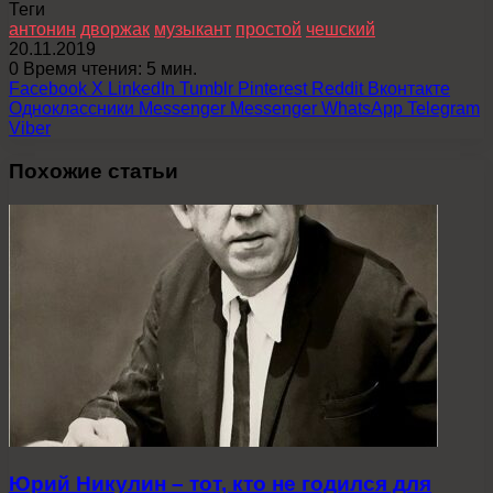
Теги
антонин
дворжак
музыкант
простой
чешский
20.11.2019
0
Время чтения: 5 мин.
Facebook
X
LinkedIn
Tumblr
Pinterest
Reddit
Вконтакте
Одноклассники
Messenger
Messenger
WhatsApp
Telegram
Viber
Похожие статьи
Юрий Никулин – тот, кто не годился для