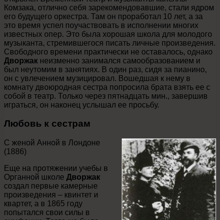
Комзака, отлично себя зарекомендовавшие, стали ядром
его будущего оркестра. Там он проработал 10 лет, а за
это время успел поучаствовать в исполнении многих
известных опер. Это была хорошая школа для молодого
музыканта, стремившегося писать личные произведения.
Свободного времени практически не оставалось, однако
Дворжак
неизменно занимался самообразованием и
был неутомим в занятиях. В один раз, сидя за пианино,
он с увлечением музицировал. Вошедшая к нему в
комнату двоюродная сестра попросила брата взять ее с
собой в театр. Только через пятнадцать мин., завершив
играться, он наконец услышал ее просьбу.
Любовь к сестрам
C женой Анной в Лондоне
(1886)
Еще на протяжении учебы в
Органной школе
Дворжак
создал первые камерные
произведения – квинтет и
квартет, а в 1865 году
попытался свои силы в