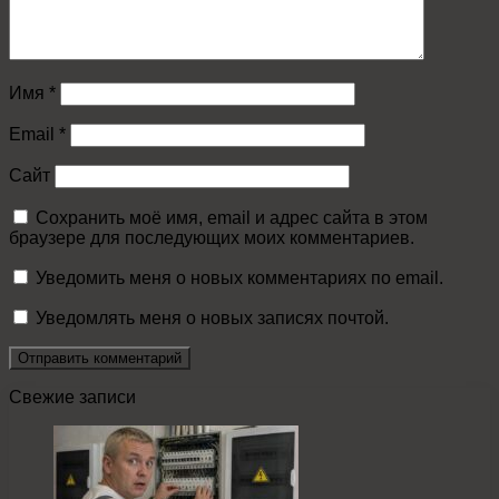
Имя
*
Email
*
Сайт
Сохранить моё имя, email и адрес сайта в этом
браузере для последующих моих комментариев.
Уведомить меня о новых комментариях по email.
Уведомлять меня о новых записях почтой.
Свежие записи