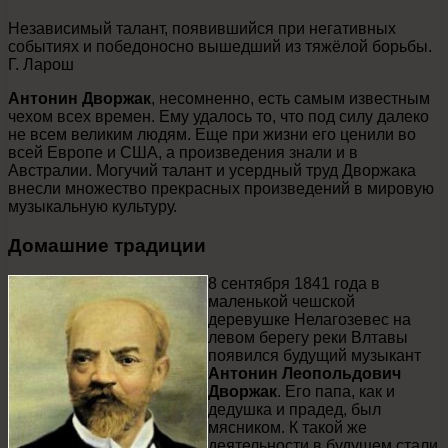
Независимый талант, появившийся при негативных
событиях и победоносно вышедший из тяжёлой борьбы.
Г. Ларош
Антонин Дворжак
, несомненно, есть самым известным
чехом всех времен. Ему удалось то, что под силу далеко
не всем великим людям. Еще при жизни его ценили во
всей Европе и США, а произведения знали и в
Австралии. Могучий талант и усердный труд Дворжака
внесли множество прекрасных произведений в мировую
музыкальную культуру.
Домашние традиции
8 сентября 1841 года в
маленькой чешской
деревушке Нелагозевес на
левом берегу реки Влтавы
появился будущий музыкант
Антонин Леопольдович
Дворжак
. Его папа, как и
дедушка и прадед, был
мясником. К такой же
деятельности в будущем стали