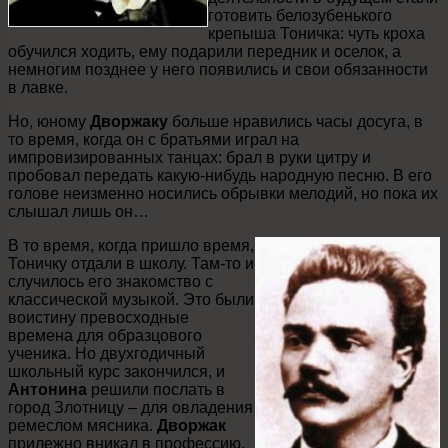
готовить белозубенького
крепыша Тоничка: чуть кроха
обучился ходить, ему подарили передник и оселок, а
немногим позднее у него появились и свои обязанности
в лавке.
Но, юному
Дворжаку
больше нравились часы досуга, в
то время, когда он с братьями играл на
импровизированных танцах: брал в руки цитру и
пробовал передать какую-нибудь народную песню. В его
голове неизменно носились обрывки мелодий, но пока их
слышал лишь он…
В то время, когда пришло время,
Тоничку отдали в школу. Там-то и
случилось его знакомство с
классической музыкой. Это были
воистину превосходные
времена для образцового
ученика. Но двухгодичный
школьный курс закончился, и
Антонина
решили послать в
город Злотницу – для овладения
ремеслом мясника.
Дворжак
прилежно вникал в профессию,