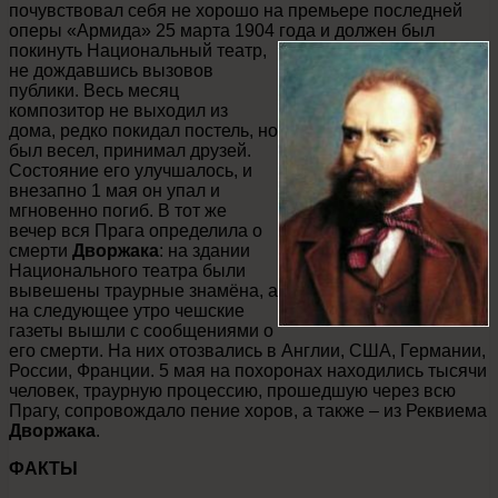
почувствовал себя не хорошо на премьере последней
оперы «Армида» 25 марта 1904 года и
должен был
покинуть Национальный театр,
не дождавшись вызовов
публики. Весь месяц
композитор не выходил из
дома, редко покидал постель, но
был весел, принимал друзей.
Состояние его улучшалось, и
внезапно 1 мая он упал и
мгновенно погиб. В тот же
вечер вся Прага определила о
смерти
Дворжака
: на здании
Национального театра были
вывешены траурные знамёна, а
на следующее утро чешские
газеты вышли с сообщениями о
его смерти. На них отозвались в Англии, США, Германии,
России, Франции. 5 мая на похоронах находились тысячи
человек, траурную процессию, прошедшую через всю
Прагу, сопровождало пение хоров, а также – из Реквиема
Дворжака
.
ФАКТЫ