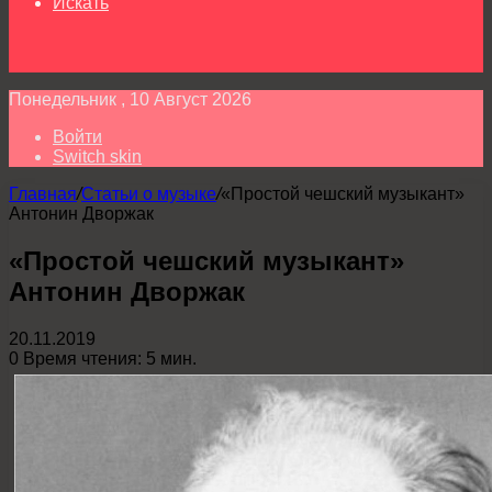
Искать
Понедельник , 10 Август 2026
Войти
Switch skin
Главная
/
Статьи о музыке
/
«Простой чешский музыкант»
Антонин Дворжак
«Простой чешский музыкант»
Антонин Дворжак
20.11.2019
0
Время чтения: 5 мин.