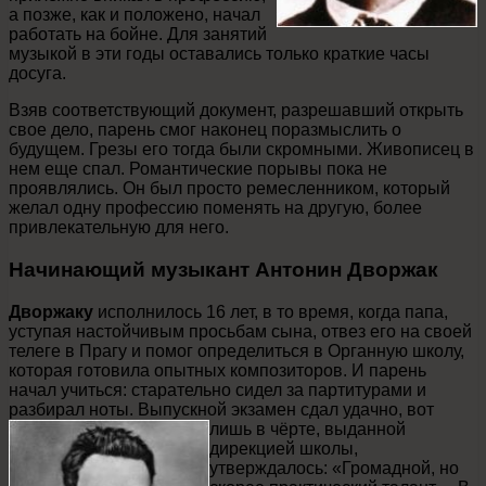
а позже, как и положено, начал
работать на бойне. Для занятий
музыкой в эти годы оставались только краткие часы
досуга.
Взяв соответствующий документ, разрешавший открыть
свое дело, парень смог наконец поразмыслить о
будущем. Грезы его тогда были скромными. Живописец в
нем еще спал. Романтические порывы пока не
проявлялись. Он был просто ремесленником, который
желал одну профессию поменять на другую, более
привлекательную для него.
Начинающий музыкант Антонин Дворжак
Дворжаку
исполнилось 16 лет, в то время, когда папа,
уступая настойчивым просьбам сына, отвез его на своей
телеге в Прагу и помог определиться в Органную школу,
которая готовила опытных композиторов. И парень
начал учиться: старательно сидел за партитурами и
разбирал ноты. Выпускной экзамен сдал удачно, вот
лишь в
чёрте, выданной
дирекцией школы,
утверждалось: «Громадной, но