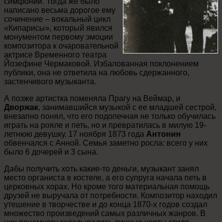
симфонии. Тогда же было
написано весьма дорогое ему
сочинение – вокальный цикл
«Кипарисы», который явился
монументом первому эмоции
композитора к очаровательной
актрисе Временного театра
Йозефине Чермаковой. Избалованная поклонением
публики, она не ответила на любовь сдержанного,
застенчивого музыканта.
А позже артистка поменяла Прагу на Веймар, и
Дворжак
, занимавшийся музыкой с ее младшей сестрой,
внезапно понял, что его подопечная не только обучилась
играть на рояле и петь, но и превратилась в милую 19-
летнюю девушку. 17 ноября 1873 года
Антонин
обвенчался с Анной. Семья заметно росла: всего у них
было 6 дочерей и 3 сына.
Дабы получить хоть какие-то деньги, музыкант занял
место органиста в костеле, а его супруга начала петь в
церковных хорах. Но кроме того материальная помощь
друзей не выручала от потребности. Композитор находил
утешение в творчестве и до конца 1870-х годов создал
множество произведений самых различных жанров. В