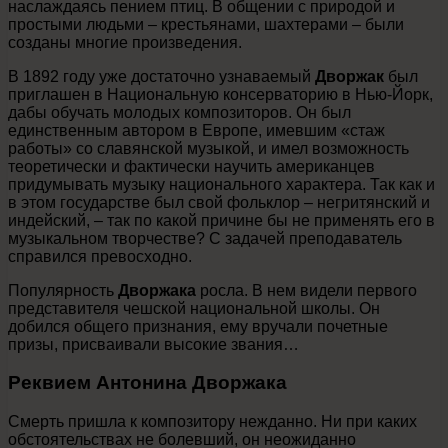
наслаждаясь пением птиц. В общении с природой и
простыми людьми – крестьянами, шахтерами – были
созданы многие произведения.
В 1892 году уже достаточно узнаваемый
Дворжак
был
приглашен в Национальную консерваторию в Нью-Йорк,
дабы обучать молодых композиторов. Он был
единственным автором в Европе, имевшим «стаж
работы» со славянской музыкой, и имел возможность
теоретически и фактически научить американцев
придумывать музыку национального характера. Так как и
в этом государстве был свой фольклор – негритянский и
индейский, – так по какой причине бы не применять его в
музыкальном творчестве? С задачей преподаватель
справился превосходно.
Популярность
Дворжака
росла. В нем видели первого
представителя чешской национальной школы. Он
добился общего признания, ему вручали почетные
призы, присваивали высокие звания…
Реквием Антонина Дворжака
Смерть пришла к композитору нежданно. Ни при каких
обстоятельствах не болевший, он неожиданно