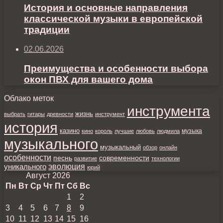
История и основные направления
классической музыки в европейской
традиции
02.06.2026
Преимущества и особенности выбора
окон ПВХ для вашего дома
Облако меток
инструмента
жизнь
выбрать
гитары
древности
инструмент
история
казино
музыка
кино
король
лучшие
любовь
людмила
музыкального
музыкальный
обзор
онлайн
особенности
песнь
современности
развитие
технологии
уникального
эволюция
юрий
Август 2026
Пн
Вт
Ср
Чт
Пт
Сб
Вс
1
2
3
4
5
6
7
8
9
10
11
12
13
14
15
16