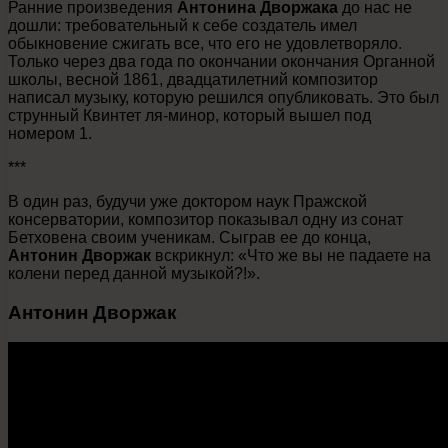
Ранние произведения
Антонина Дворжака
до нас не
дошли: требовательный к себе создатель имел
обыкновение сжигать все, что его не удовлетворяло.
Только через два года по окончании окончания Органной
школы, весной 1861, двадцатилетний композитор
написал музыку, которую решился опубликовать. Это был
струнный Квинтет ля-минор, который вышел под
номером 1.
***
В один раз, будучи уже доктором наук Пражской
консерватории, композитор показывал одну из сонат
Бетховена своим ученикам. Сыграв ее до конца,
Антонин Дворжак
вскрикнул: «Что же вы не падаете на
колени перед данной музыкой?!».
Антонин Дворжак