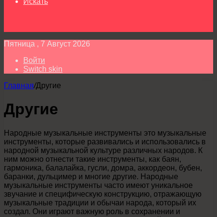
Искать
Пятница , 7 Август 2026
Войти
Switch skin
Главная
/
Другие
Другие
Народные музыкальные инструменты это музыкальные
инструменты, которые развивались и использовались в
народной музыкальной культуре различных народов. К
ним можно отнести такие инструменты, как баян,
гармоника, балалайка, гусли, домра, аккордеон, бубен,
баранки, дульцимер и многие другие. Народные
музыкальные инструменты часто имеют уникальное
звучание и специфическую конструкцию, отражающую
музыкальные традиции и обычаи народа, который их
создал. Они играют важную роль в сохранении и