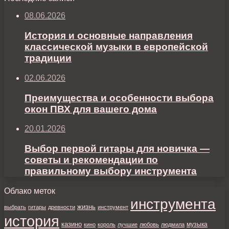
08.06.2026
История и основные направления
классической музыки в европейской
традиции
02.06.2026
Преимущества и особенности выбора
окон ПВХ для вашего дома
20.01.2026
Выбор первой гитары для новичка —
советы и рекомендации по
правильному выбору инструмента
Облако меток
инструмента
жизнь
выбрать
гитары
древности
инструмент
история
казино
музыка
кино
король
лучшие
любовь
людмила