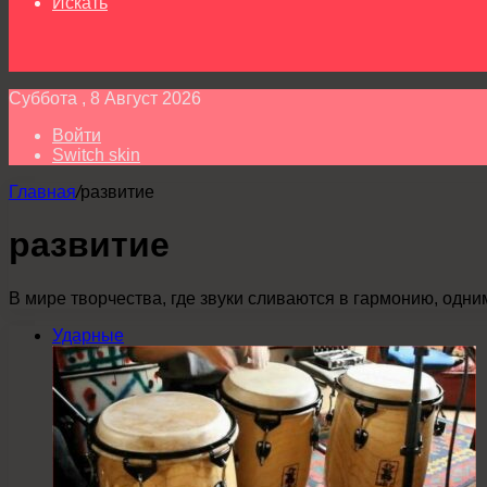
Искать
Суббота , 8 Август 2026
Войти
Switch skin
Главная
/
развитие
развитие
В мире творчества, где звуки сливаются в гармонию, одн
Ударные