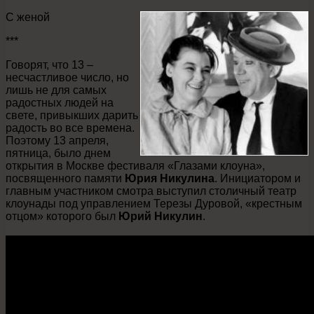
С женой
***
Говорят, что 13 –
несчастливое число, но
лишь не для самых
радостных людей на
свете, привыкших дарить
радость во все времена.
Поэтому 13 апреля,
пятница, было днем
открытия в Москве фестиваля «Глазами клоуна»,
посвященного памяти
Юрия Никулина
. Инициатором и
главным участником смотра выступил столичный театр
клоунады под управлением Терезы Дуровой, «крестным
отцом» которого был
Юрий Никулин
.