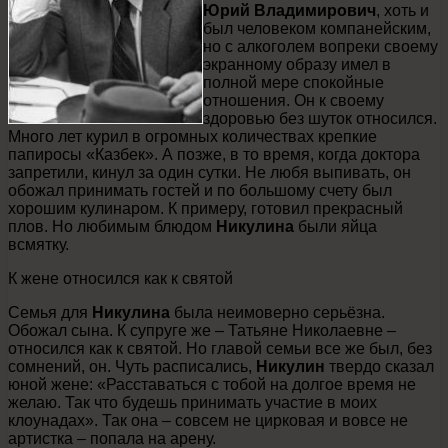
Юрий Владимирович
, хоть и
был человеком компанейским,
но с алкоголем вопреки своему
экранному образу имел в
полной мере спокойные
отношения. Он к своему
здоровью без шуток относился.
Много лет курил в огромных количествах крепкие
папиросы «Казбек». А позже, в то время, когда доктора
запретили, кинул за один сутки. Не любя выпивать, он
обожал принимать гостей и по большому счету был
хорошим кулинаром. К примеру, готовил прекрасный
плов. Но любимым блюдом
Никулина
были яйца
всмятку.
К жене относился как к святой
Семья для
Никулина
была неимоверно серьёзна.
Обожал сына. К супруге же – Татьяне Николаевне –
относился как к святой. Но главой семьи все же был, без
сомнений, он. Чуть расписались,
Никулин
твердо сказал
юной жене: «Расставаться с тобой на долгое время не
желаю. Так что будешь принимать участие в моих
клоунадах». Так она – совсем не цирковая и вовсе не
артистка – попала на арену.