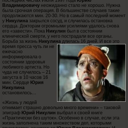
последних числах Июля 1997 года
Юрию
Владимировичу
неожиданно стало не хорошо. Нужна
была срочная операция. В большинстве случаев такие
продолжаются мин. 20-30. Но в самый последний момент
у
Никулина
закрылся сосуд, и случилась остановка
сердца. Докторам огромными усилиями удалось снова
его «завести». Пока
Никулин
был в состоянии
клинической смерти, у него пострадали все органы.
Борьба за жизнь
Никулина
длилась 16 дней. И все это
время
пресса чуть ли не
ежечасно
информировала о
состоянии здоровья
любимого артиста. Но
чуда не случилось – 21
августа в 10 часов 16
мин. Сердце
Юрия
Никулина
остановилось…
«Жизнь у людей
отнимает страшно довольно много времени» – таковой
эпиграф
Юрий Никулин
выбрал к своей книге
«Практически без шуток». Особенно в случае, если эта
жизнь заполнена таким множеством дел, которыми