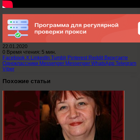
22.01.2020
0
Время чтения: 5 мин.
Facebook
X
LinkedIn
Tumblr
Pinterest
Reddit
Вконтакте
Одноклассники
Messenger
Messenger
WhatsApp
Telegram
Viber
Похожие статьи