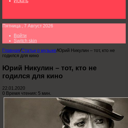
Искать
Пятница , 7 Август 2026
Войти
Switch skin
Главная
/
Статьи о музыке
/
Юрий Никулин – тот, кто не
годился для кино
Юрий Никулин – тот, кто не
годился для кино
22.01.2020
0
Время чтения: 5 мин.