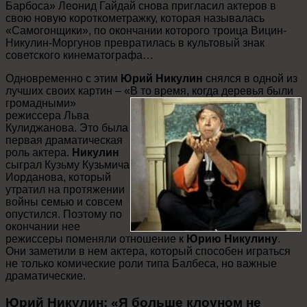
Барбоса» Леонид Гайдай снова пригласил актеров в
свою новую короткометражку, которая называлась
«Самогонщики», по окончании которого троица Вицин-
Никулин-Моргунов превратилась в культовый знак
советского кинематографа…
Одновременно с этим
Юрий Никулин
снялся в одной из
лучших своих картин – «В то время, когда деревья были
громадными»
режиссера Льва
Кулиджанова. Это была
первая драматическая
роль актера.
Никулин
сыграл Кузьму Кузьмича
Иорданова, который
утратил на протяжении
войны семью и совсем
опустился. Поэтому по
окончании нее
режиссеры поменяли отношение к
Юрию Никулину
.
Они заметили в нем актера, который способен играться
не только комические роли типа Балбеса, но важные
драматические.
Юрий Никулин: «Я больше клоуном не