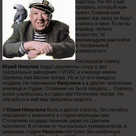
годитесь. Не тот у вас
профиль, который нам
нужен. Скажем вам
прямо: вас вряд ли будут
снимать в кино. Если вы
вправду любите
искусство, то
рекомендуем вам пойти
в театральный
университет».
Последовав совету,
Юрий Никулин
подал документы сходу в два
театральных заведения: ГИТИС и училище имени
Щепкина при Малом театре. Но и тут его ожидала
неудача. Не принимали
Никулина
и в другие творческие
училища и студии. Отчаянию не было предела… Наконец
успех улыбнулась в студии при Ногинском театре. Но
обучаться в ней ему пришлось недолго…
У
Юрия Никулина
была и другая страсть. Он случайно
определил о комплекте в студию клоунады при
Столичном государственном цирке на Цветном
проспекте. В отличие от театральных университетов, в
цирковую студию
Никулин
поступил без особенных