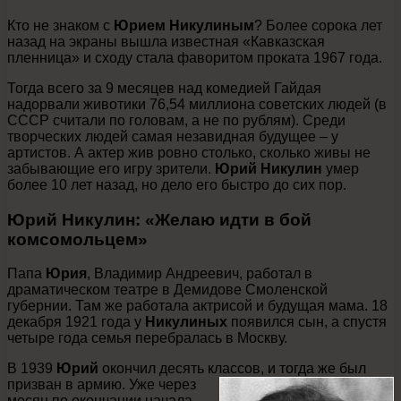
Кто не знаком с
Юрием Никулиным
? Более сорока лет
назад на экраны вышла известная «Кавказская
пленница» и сходу стала фаворитом проката 1967 года.
Тогда всего за 9 месяцев над комедией Гайдая
надорвали животики 76,54 миллиона советских людей (в
СССР считали по головам, а не по рублям). Среди
творческих людей самая незавидная будущее – у
артистов. А актер жив ровно столько, сколько живы не
забывающие его игру зрители.
Юрий Никулин
умер
более 10 лет назад, но дело его быстро до сих пор.
Юрий Никулин: «Желаю идти в бой
комсомольцем»
Папа
Юрия
, Владимир Андреевич, работал в
драматическом театре в Демидове Смоленской
губернии. Там же работала актрисой и будущая мама. 18
декабря 1921 года у
Никулиных
появился сын, а спустя
четыре года семья перебралась в Москву.
В 1939
Юрий
окончил десять классов, и тогда же был
призван в армию. Уже через
месяц по окончании начала