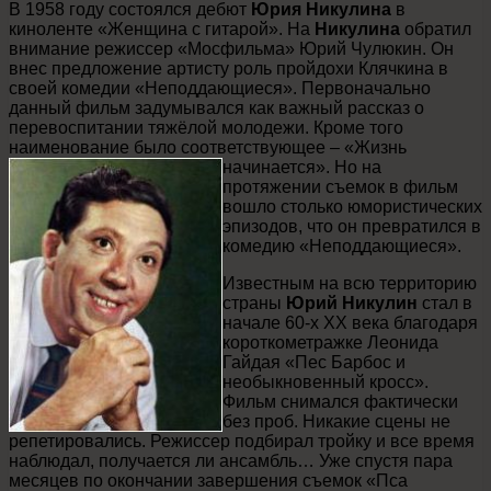
В 1958 году состоялся дебют
Юрия Никулина
в
киноленте «Женщина с гитарой». На
Никулина
обратил
внимание режиссер «Мосфильма» Юрий Чулюкин. Он
внес предложение артисту роль пройдохи Клячкина в
своей комедии «Неподдающиеся». Первоначально
данный фильм задумывался как важный рассказ о
перевоспитании тяжёлой молодежи. Кроме того
наименование было соответствующее – «Жизнь
начинается».
Но на
протяжении съемок в фильм
вошло столько юмористических
эпизодов, что он превратился в
комедию «Неподдающиеся».
Известным на всю территорию
страны
Юрий Никулин
стал в
начале 60-х ХХ века благодаря
короткометражке Леонида
Гайдая «Пес Барбос и
необыкновенный кросс».
Фильм снимался фактически
без проб. Никакие сцены не
репетировались. Режиссер подбирал тройку и все время
наблюдал, получается ли ансамбль… Уже спустя пара
месяцев по окончании завершения съемок «Пса