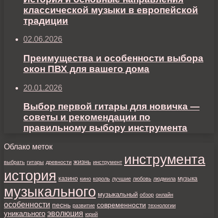
классической музыки в европейской
традиции
02.06.2026
Преимущества и особенности выбора
окон ПВХ для вашего дома
20.01.2026
Выбор первой гитары для новичка —
советы и рекомендации по
правильному выбору инструмента
Облако меток
инструмента
жизнь
выбрать
гитары
древности
инструмент
история
казино
музыка
кино
король
лучшие
любовь
людмила
музыкального
музыкальный
обзор
онлайн
особенности
песнь
современности
развитие
технологии
уникального
эволюция
юрий