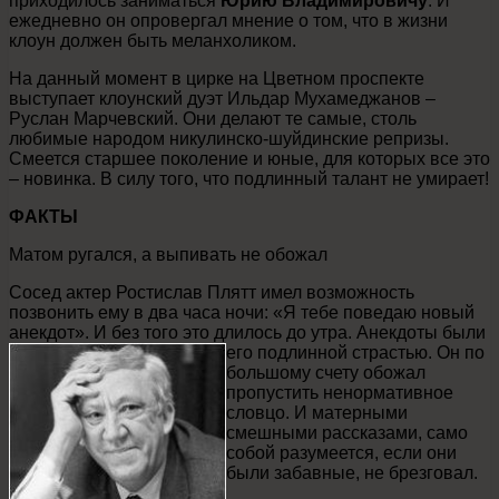
приходилось заниматься
Юрию Владимировичу
. И
ежедневно он опровергал мнение о том, что в жизни
клоун должен быть меланхоликом.
На данный момент в цирке на Цветном проспекте
выступает клоунский дуэт Ильдар Мухамеджанов –
Руслан Марчевский. Они делают те самые, столь
любимые народом никулинско-шуйдинские репризы.
Смеется старшее поколение и юные, для которых все это
– новинка. В силу того, что подлинный талант не умирает!
ФАКТЫ
Матом ругался, а выпивать не обожал
Сосед актер Ростислав Плятт имел возможность
позвонить ему в два часа ночи: «Я тебе поведаю новый
анекдот». И без того это длилось до утра. Анекдоты
были
его подлинной страстью. Он по
большому счету обожал
пропустить ненормативное
словцо. И матерными
смешными рассказами, само
собой разумеется, если они
были забавные, не брезговал.