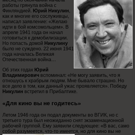
работы грянула война с
Финляндией.
Юрий Никулин
,
как и многие его сослуживцы,
написал заявление: «Желаю
идти в бой комсомольцем». В
апреле 1941 года он начал
готовиться к демобилизации.
Но попасть домой
Никулину
было не суждено. 22 июня 1941
года началась Великая
Отечественная война…
Об этих годах
Юрий
Владимирович
вспоминал: «Не могу заявить, что я
отношусь к храбрым людям. Мне бывало страшно. Но
все дело в том, как данный ужас проявляется». Победу
Никулин
встретил в Прибалтике.
«Для кино вы не годитесь»
Летом 1946 года он подал документы во ВГИК, но с
третьего тура был неожиданно снят экзаменационной
рабочей группой. Ему заявили следующее: «В вас, само
собой разумеется, что-то имеется, но для кино вы не