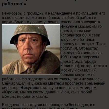
работаю!»
Режиссеры с громадным наслаждением приглашали его
в свои картины. Но он не бросал любимой работы в
цирке. Задолго до наступления пенсионного возраста
Никулин
сказал: «В то
время, когда мне
исполнится 60, я свои
клоунские ботинки
повешу на гвоздь». Так и
поступил. Отработал
последний спектакль в
1981 году в тверском
цирке (тогда города
Калинина), возвратился в
Москву и сказал: «Я
больше клоуном не
работаю!» Но отдохнуть, как хотелось, так и не удалось.
Сейчас ушел из цирка на Цветном проспекте временный
директор.
Никулина
стали упрашивать всем миром:
«Юрочка, мы поможем, давай!» И он, как в любой
момент, не смог отказать.
Ежедневные нагрузки не проходили бесследно, и в