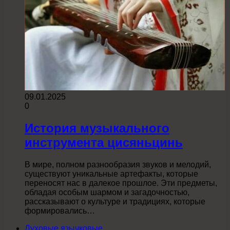
09.01.2025
0
История музыкального
инструмента цисяньцинь
В мире, полном разнообразия звуков и мелодий,
существуют уникальные артефакты, которые
переносят нас в далекое прошлое. Эти предметы,
обладая особым шармом и загадочностью,
рассказывают о культуре и традициях, которые
формировались…
Духовые язычковые