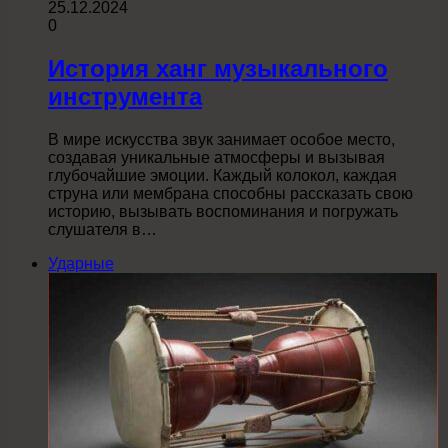
25.12.2024
0
История ханг музыкального
инструмента
В мире искусства звук занимает особое место,
создавая уникальные атмосферы и вызывая
глубочайшие эмоции. Каждый колокол, каждая
струна или мембрана способны рассказать свою
историю, вызывать воспоминания и погружать
слушателя в…
Ударные