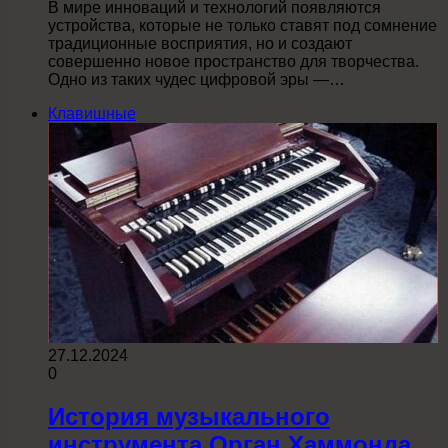
В мире инноваций и технологий появляются
устройства, которые не только ставят под сомнение
традиционные восприятия, но и создают
совершенно новое пространство для творчества.
Одно из таких чудес цифровой эры —…
Клавишные
27.12.2024
0
История музыкального
инструмента Орган Хаммонда