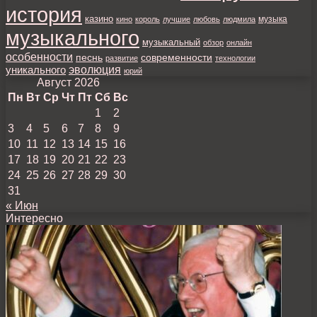
история
казино
музыка
кино
король
лучшие
любовь
людмила
музыкального
музыкальный
обзор
онлайн
особенности
песнь
современности
развитие
технологии
уникального
эволюция
юрий
Август 2026
Пн
Вт
Ср
Чт
Пт
Сб
Вс
1
2
3
4
5
6
7
8
9
10
11
12
13
14
15
16
17
18
19
20
21
22
23
24
25
26
27
28
29
30
31
« Июн
Интересно