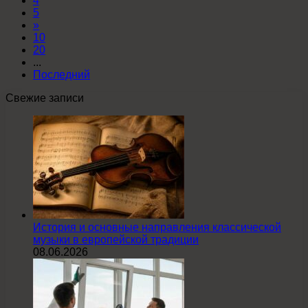
4
5
»
10
20
...
Последний
Свежие записи
История и основные направления классической
музыки в европейской традиции
08.06.2026