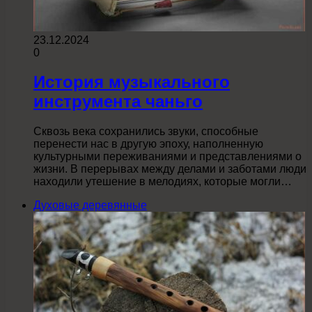
23.12.2024
0
История музыкального
инструмента чаньго
Сквозь века сохранились звуки, способные
перенести нас в другую эпоху, наполненную
культурными переживаниями и представлениями о
жизни. В перерывах между делами и заботами люди
находили утешение в мелодиях, которые могли…
Духовые деревянные