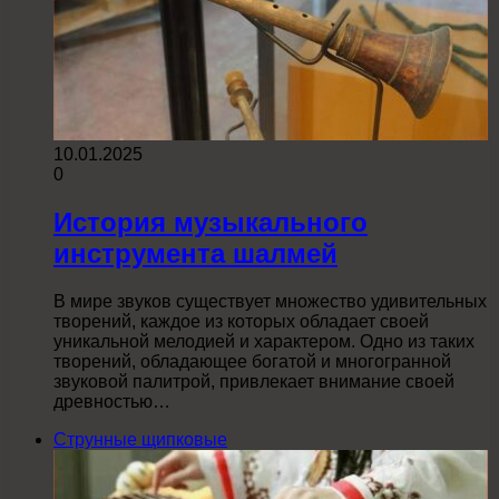
10.01.2025
0
История музыкального
инструмента шалмей
В мире звуков существует множество удивительных
творений, каждое из которых обладает своей
уникальной мелодией и характером. Одно из таких
творений, обладающее богатой и многогранной
звуковой палитрой, привлекает внимание своей
древностью…
Струнные щипковые