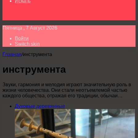
Искать
Пятница , 7 Август 2026
Войти
Switch skin
Главная
/
инструмента
инструмента
Звуки, гармония и мелодия играют значительную роль в
жизни человечества. Они стали неотъемлемой частью
каждого общества, отражая его традиции, обычаи…
Духовые деревянные