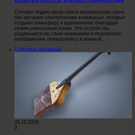
Сегодня трудно представить музыкальную сцену
без звучания электрических клавишных, которые
создают атмосферу и вдохновение благодаря
своим уникальным тонам. Эти устройства,
родившиеся на стыке инженерии и творческого
воображения, превратились в важный…
Струнные щипковые
25.12.2024
0