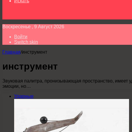
Искать
Воскресенье , 9 Август 2026
Войти
Switch skin
Главная
/
инструмент
инструмент
Звуковая палитра, пронизывающая пространство, имеет у
эмоции, но…
Ударные