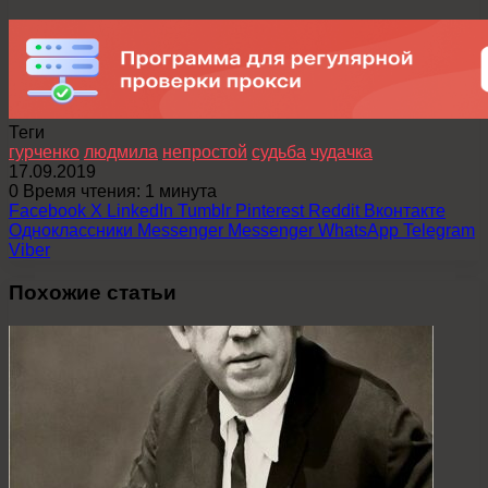
Теги
гурченко
людмила
непростой
судьба
чудачка
17.09.2019
0
Время чтения: 1 минута
Facebook
X
LinkedIn
Tumblr
Pinterest
Reddit
Вконтакте
Одноклассники
Messenger
Messenger
WhatsApp
Telegram
Viber
Похожие статьи