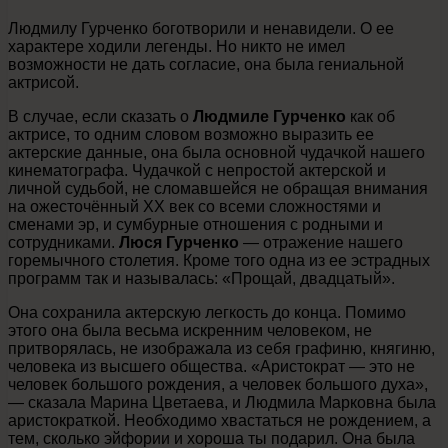
Людмилу Гурченко боготворили и ненавидели. О ее
характере ходили легенды. Но никто не имел
возможности не дать согласие, она была гениальной
актрисой.
В случае, если сказать о
Людмиле Гурченко
как об
актрисе, то одним словом возможно выразить ее
актерские данные, она была основной чудачкой нашего
кинематографа. Чудачкой с непростой актерской и
личной судьбой, не сломавшейся не обращая внимания
на ожесточённый XX век со всеми сложностями и
сменами эр, и сумбурные отношения с родными и
сотрудниками.
Люся Гурченко
— отражение нашего
горемычного столетия. Кроме того одна из ее эстрадных
программ так и называлась: «Прощай, двадцатый».
Она сохранила актерскую легкость до конца. Помимо
этого она была весьма искренним человеком, не
притворялась, не изображала из себя графиню, княгиню,
человека из высшего общества. «Аристократ — это не
человек большого рождения, а человек большого духа»,
— сказала Марина Цветаева, и Людмила Марковна была
аристократкой. Необходимо хвастаться не рождением, а
тем, сколько эйфории и хороша ты подарил. Она была