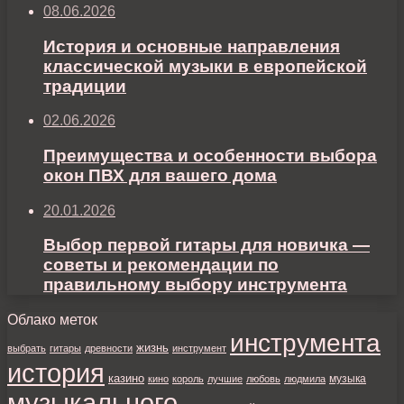
08.06.2026
История и основные направления
классической музыки в европейской
традиции
02.06.2026
Преимущества и особенности выбора
окон ПВХ для вашего дома
20.01.2026
Выбор первой гитары для новичка —
советы и рекомендации по
правильному выбору инструмента
Облако меток
инструмента
жизнь
выбрать
гитары
древности
инструмент
история
казино
музыка
кино
король
лучшие
любовь
людмила
музыкального