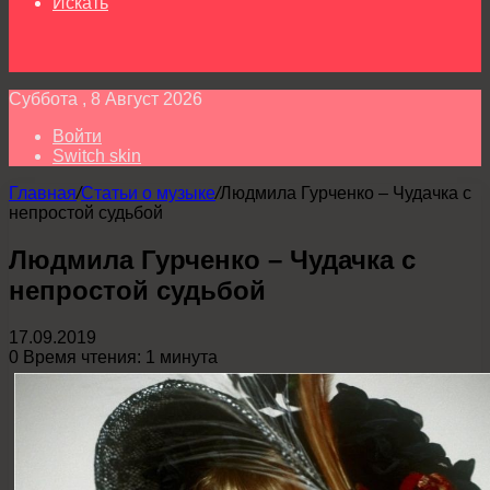
Искать
Суббота , 8 Август 2026
Войти
Switch skin
Главная
/
Статьи о музыке
/
Людмила Гурченко – Чудачка с
непростой судьбой
Людмила Гурченко – Чудачка с
непростой судьбой
17.09.2019
0
Время чтения: 1 минута