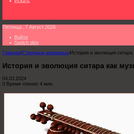
Искать
Пятница , 7 Август 2026
Войти
Switch skin
Главная
/
Струнные щипковые
/
История и эволюция ситара 
История и эволюция ситара как му
04.03.2024
0
Время чтения: 4 мин.