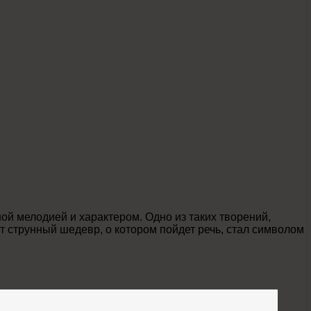
ой мелодией и характером. Одно из таких творений,
т струнный шедевр, о котором пойдет речь, стал символом