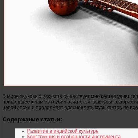
В мире звуковых искусств существует множество удивител
пришедшее к нам из глубин азиатской культуры, заворажи
целой эпохи и продолжает вдохновлять музыкантов по все
Содержание статьи:
Развитие в индийской культуре
Конструкция и особенности инструмента