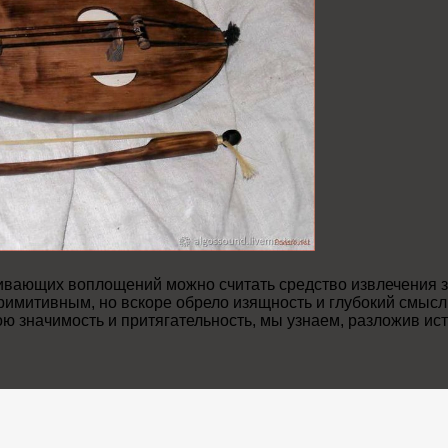
ивающих воплощений можно считать средство извлечения з
римитивным, но вскоре обрело изящность и глубокий смыс
вою значимость и притягательность, мы узнаем, разложив и