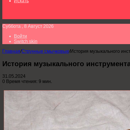
Искать
Суббота , 8 Август 2026
Войти
Switch skin
Главная
/
Струнные смычковые
/
История музыкального инст
История музыкального инструмента
31.05.2024
0
Время чтения: 9 мин.