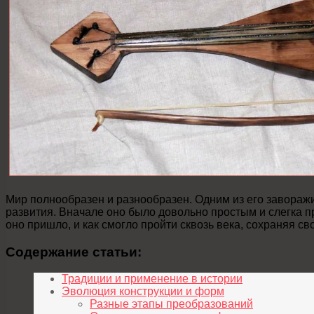
Мир полнообразен и разнообразен. Одним из его завораж
развития. Вначале оно было довольно простым и слегка п
оно пришло, и как смогло пройти сквозь века, сохраняя с
Содержание статьи:
Традиции и применение в истории
Эволюция конструкции и форм
Разные этапы преобразований