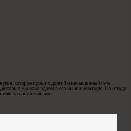
вуков, которое прошло долгий и насыщенный путь
л, которые мы наблюдаем в его нынешнем виде. Но откуда
сторию на составляющие.