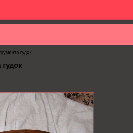
румента гудок
 гудок