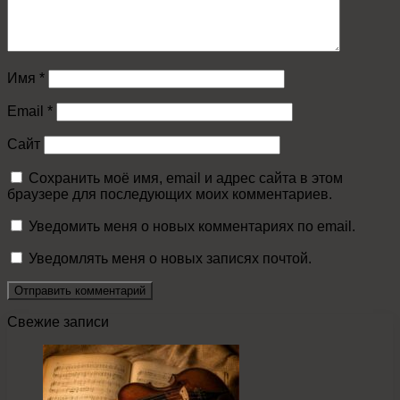
Имя
*
Email
*
Сайт
Сохранить моё имя, email и адрес сайта в этом
браузере для последующих моих комментариев.
Уведомить меня о новых комментариях по email.
Уведомлять меня о новых записях почтой.
Свежие записи