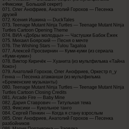
«Фиксики_ Большой секрет)
071. Олег Анофриев, Анатолий Горохов — Песенка
друзей
072. Ксения Ишкина — DuckTales
073. Teenage Mutant Ninja Turtles — Teenage Mutant Ninja
Turtles Cartoon Opening Theme
074. ВИА «Добры молодцы» — Частушки Бабок Ёжек
075. Михаил Боярский — Песня о мечте
076. The Wishing Stars — Tulou Tagaloa
077. Алексей Просвирнин — Куми-куми (из сериала
«Куми-куми»)
078. Виктор Киричёк — Хуанита (из мультфильма «Тайна
Коко»)
079. Анатолий Горохов, Олег Анофриев, Оркестр п_у
Генна — Песенка атаманши (из мультфильма
«Бременские музыканты)
080. Teenage Mutant Ninja Turtles — Teenage Mutant Ninja
Turtles Cartoon Closing Credits
081. Arcade Fire — Baby Mine
082. Дария Ставрович — Титульная тема
083. Фиксики — Кукольное танго
084. Сергей Пенкин — Когда я стану взрослым
085. Олег Анофриев, Анатолий Горохов — Песенка
разбойников
086. Мария Портнягина — Зарядка