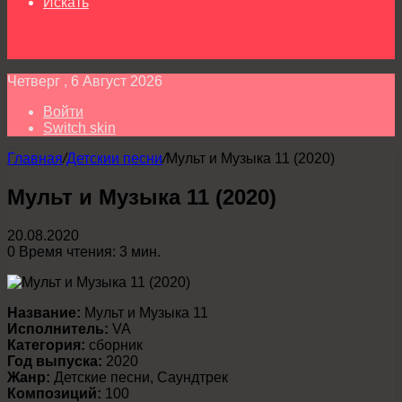
Искать
Четверг , 6 Август 2026
Войти
Switch skin
Главная
/
Детскии песни
/
Мульт и Музыка 11 (2020)
Мульт и Музыка 11 (2020)
20.08.2020
0
Время чтения: 3 мин.
Название:
Мульт и Музыка 11
Исполнитель:
VA
Категория:
сборник
Год выпуска:
2020
Жанр:
Детские песни, Саундтрек
Композиций:
100