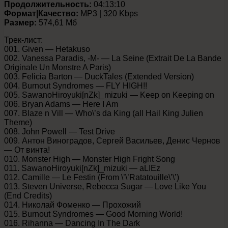
Продолжительность:
04:13:10
Формат|Качество:
MP3 | 320 Kbps
Размер:
574,61 Мб
Трек-лист:
001. Given — Hetakuso
002. Vanessa Paradis, -M- — La Seine (Extrait De La Bande
Originale Un Monstre A Paris)
003. Felicia Barton — DuckTales (Extended Version)
004. Burnout Syndromes — FLY HIGH!!
005. SawanoHiroyuki[nZk]_mizuki — Keep on Keeping on
006. Bryan Adams — Here I Am
007. Blaze n Vill — Who\’s da King (all Hail King Julien
Theme)
008. John Powell — Test Drive
009. Антон Виноградов, Сергей Васильев, Денис Чернов
— От винта!
010. Monster High — Monster High Fright Song
011. SawanoHiroyuki[nZk]_mizuki — aLIEz
012. Camille — Le Festin (From \’\’Ratatouille\’\’)
013. Steven Universe, Rebecca Sugar — Love Like You
(End Credits)
014. Николай Фоменко — Прохожий
015. Burnout Syndromes — Good Morning World!
016. Rihanna — Dancing In The Dark