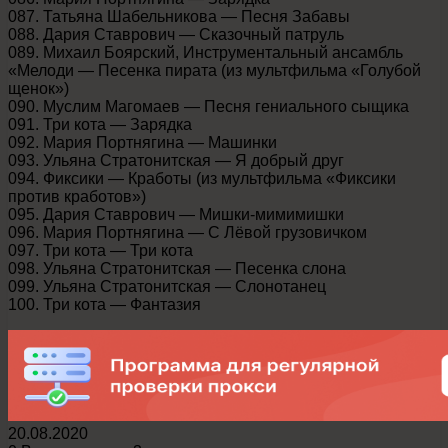
087. Татьяна Шабельникова — Песня Забавы
088. Дария Ставрович — Сказочный патруль
089. Михаил Боярский, Инструментальный ансамбль
«Мелоди — Песенка пирата (из мультфильма «Голубой
щенок»)
090. Муслим Магомаев — Песня гениального сыщика
091. Три кота — Зарядка
092. Мария Портнягина — Машинки
093. Ульяна Стратонитская — Я добрый друг
094. Фиксики — Кработы (из мультфильма «Фиксики
против кработов»)
095. Дария Ставрович — Мишки-мимимишки
096. Мария Портнягина — С Лёвой грузовичком
097. Три кота — Три кота
098. Ульяна Стратонитская — Песенка слона
099. Ульяна Стратонитская — Слонотанец
100. Три кота — Фантазия
20.08.2020