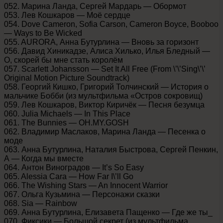
052. Марина Ланда, Сергей Мардарь — Обормот
053. Лев Кошкаров — Моё сердце
054. Dove Cameron, Sofia Carson, Cameron Boyce, Booboo
— Ways to Be Wicked
055. AURORA, Анна Бутурлина — Вновь за горизонт
056. Давид Хиникадзе, Алиса Хилько, Илья Бледный —
О, скорей бы мне стать королём
057. Scarlett Johansson — Set It All Free (From \’\’Sing\’\’
Original Motion Picture Soundtrack)
058. Георгий Кишко, Григорий Толчинский — История о
мальчике Бобби (из мультфильма «Остров сокровищ)
059. Лев Кошкаров, Виктор Киричёк — Песня безумца
060. Julia Michaels — In This Place
061. The Bunnies — OH.MY.GOSH
062. Владимир Маслаков, Марина Ланда — Песенка о
моде
063. Анна Бутурлина, Наталия Быстрова, Сергей Пенкин,
А — Когда мы вместе
064. Антон Виноградов — It’s So Easy
065. Alessia Cara — How Far I\’ll Go
066. The Wishing Stars — An Innocent Warrior
067. Ольга Кузьмина — Персонажи сказки
068. Sia — Rainbow
069. Анна Бутурлина, Елизавета Пащенко — Где же ты_
070. Фиксики — Большой секрет (из мультфильма