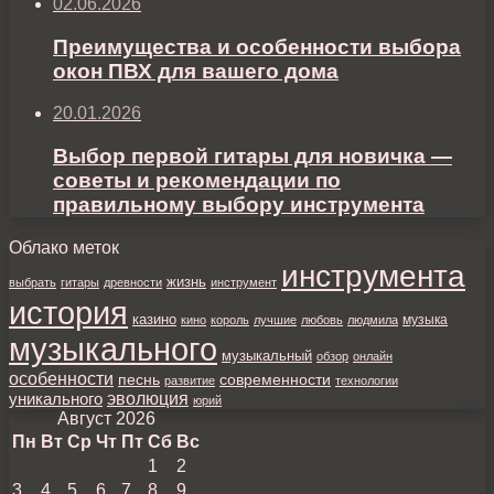
02.06.2026
Преимущества и особенности выбора
окон ПВХ для вашего дома
20.01.2026
Выбор первой гитары для новичка —
советы и рекомендации по
правильному выбору инструмента
Облако меток
инструмента
жизнь
выбрать
гитары
древности
инструмент
история
казино
музыка
кино
король
лучшие
любовь
людмила
музыкального
музыкальный
обзор
онлайн
особенности
песнь
современности
развитие
технологии
уникального
эволюция
юрий
Август 2026
Пн
Вт
Ср
Чт
Пт
Сб
Вс
1
2
3
4
5
6
7
8
9