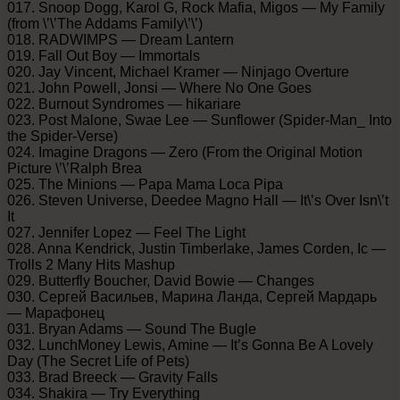
017. Snoop Dogg, Karol G, Rock Mafia, Migos — My Family
(from \’\’The Addams Family\’\’)
018. RADWIMPS — Dream Lantern
019. Fall Out Boy — Immortals
020. Jay Vincent, Michael Kramer — Ninjago Overture
021. John Powell, Jonsi — Where No One Goes
022. Burnout Syndromes — hikariare
023. Post Malone, Swae Lee — Sunflower (Spider-Man_ Into
the Spider-Verse)
024. Imagine Dragons — Zero (From the Original Motion
Picture \’\’Ralph Brea
025. The Minions — Papa Mama Loca Pipa
026. Steven Universe, Deedee Magno Hall — It\’s Over Isn\’t
It
027. Jennifer Lopez — Feel The Light
028. Anna Kendrick, Justin Timberlake, James Corden, Ic —
Trolls 2 Many Hits Mashup
029. Butterfly Boucher, David Bowie — Changes
030. Сергей Васильев, Марина Ланда, Сергей Мардарь
— Марафонец
031. Bryan Adams — Sound The Bugle
032. LunchMoney Lewis, Amine — It’s Gonna Be A Lovely
Day (The Secret Life of Pets)
033. Brad Breeck — Gravity Falls
034. Shakira — Try Everything