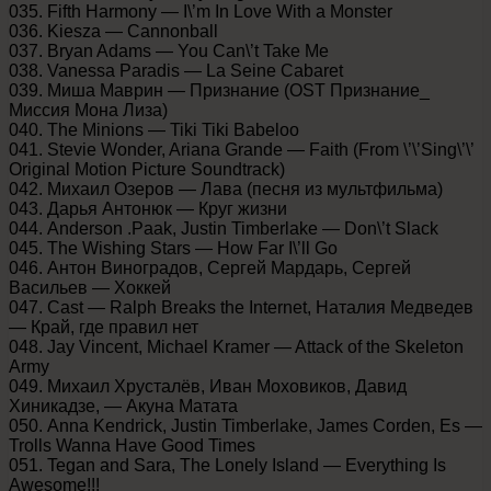
035. Fifth Harmony — I\’m In Love With a Monster
036. Kiesza — Cannonball
037. Bryan Adams — You Can\’t Take Me
038. Vanessa Paradis — La Seine Cabaret
039. Миша Маврин — Признание (OST Признание_
Миссия Мона Лиза)
040. The Minions — Tiki Tiki Babeloo
041. Stevie Wonder, Ariana Grande — Faith (From \’\’Sing\’\’
Original Motion Picture Soundtrack)
042. Михаил Озеров — Лава (песня из мультфильма)
043. Дарья Антонюк — Круг жизни
044. Anderson .Paak, Justin Timberlake — Don\’t Slack
045. The Wishing Stars — How Far I\’ll Go
046. Антон Виноградов, Сергей Мардарь, Сергей
Васильев — Хоккей
047. Cast — Ralph Breaks the Internet, Наталия Медведев
— Край, где правил нет
048. Jay Vincent, Michael Kramer — Attack of the Skeleton
Army
049. Михаил Хрусталёв, Иван Моховиков, Давид
Хиникадзе, — Акуна Матата
050. Anna Kendrick, Justin Timberlake, James Corden, Es —
Trolls Wanna Have Good Times
051. Tegan and Sara, The Lonely Island — Everything Is
Awesome!!!