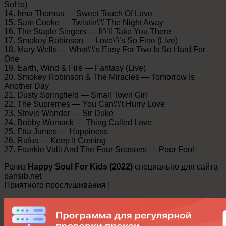
SoHo)
14. Irma Thomas — Sweet Touch Of Love
15. Sam Cooke — Twistin\’\’ The Night Away
16. The Staple Singers — I\’\’ll Take You There
17. Smokey Robinson — Love\’\’s So Fine (Live)
18. Mary Wells — What\’\’s Easy For Two Is So Hard For
One
19. Earth, Wind & Fire — Fantasy (Live)
20. Smokey Robinson & The Miracles — Tomorrow Is
Another Day
21. Dusty Springfield — Small Town Girl
22. The Supremes — You Can\’\’t Hurry Love
23. Stevie Wonder — Sir Duke
24. Bobby Womack — Thing Called Love
25. Etta James — Happiness
26. Rufus — Keep It Coming
27. Frankie Valli And The Four Seasons — Poor Fool
Релиз
Happy Soul For Kids (2022)
специально для сайта
pansib.net
Приятного прослушивания !