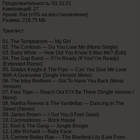
Продолжительность: 01:31:21
Композиций: 27
Архив: Rar (+5% на восстановление)
Размер: 218.75 Mb
Треклист:
01. The Temptations — My Girl
02. The Contours — Do You Love Me (Mono Single)
03. Barry White — How Did You Know It Was Me? (Edit)
04. The Gap Band — I\’\’m Ready (If You\’\’re Ready)
(Extended Remix)
05. Gladys Knight & The Pips — Can You Give Me Love
With A Guarantee (Single Version Mono)
06. The Isley Brothers — Got To Have You Back (Mono
Version)
07. Four Tops — Reach Out I\’\’ll Be There (Single Version /
Mono)
08. Martha Reeves & The Vandellas — Dancing In The
Street (Stereo)
09. James Brown — I Got You (I Feel Good)
10. Commodores — Brick House
11. Kool & The Gang — Jungle Boogie
12. Little Richard — Baby Face
13. Corinne Bailey Rae — The Blackest Lily (Live From