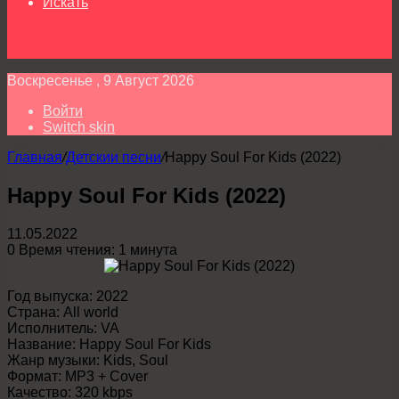
Искать
Воскресенье , 9 Август 2026
Войти
Switch skin
Главная
/
Детскии песни
/
Happy Soul For Kids (2022)
Happy Soul For Kids (2022)
11.05.2022
0
Время чтения: 1 минута
Год выпуска: 2022
Страна: All world
Исполнитель: VA
Название: Happy Soul For Kids
Жанр музыки: Kids, Soul
Формат: MP3 + Cover
Качество: 320 kbps