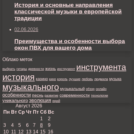
История и основные направления
классической музыки в европейской
традиции
02.06.2026
Преимущества и особенности выбора
окон ПВХ для вашего дома
Облако меток
инструмента
жизнь
выбрать
гитары
древности
инструмент
история
казино
музыка
кино
король
лучшие
любовь
людмила
музыкального
музыкальный
обзор
онлайн
особенности
песнь
современности
развитие
технологии
уникального
эволюция
юрий
Август 2026
Пн
Вт
Ср
Чт
Пт
Сб
Вс
1
2
3
4
5
6
7
8
9
10
11
12
13
14
15
16