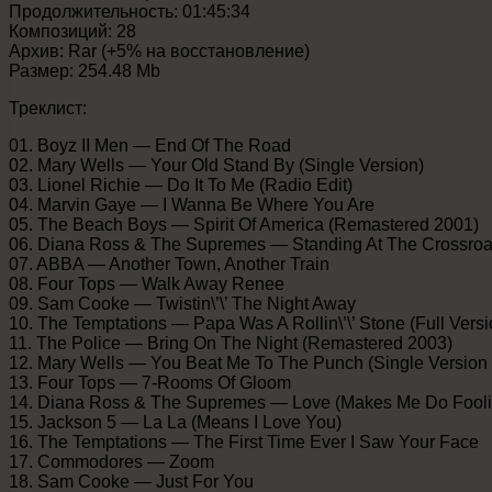
Продолжительность: 01:45:34
Композиций: 28
Архив: Rar (+5% на восстановление)
Размер: 254.48 Mb
Треклист:
01. Boyz II Men — End Of The Road
02. Mary Wells — Your Old Stand By (Single Version)
03. Lionel Richie — Do It To Me (Radio Edit)
04. Marvin Gaye — I Wanna Be Where You Are
05. The Beach Boys — Spirit Of America (Remastered 2001)
06. Diana Ross & The Supremes — Standing At The Crossroad
07. ABBA — Another Town, Another Train
08. Four Tops — Walk Away Renee
09. Sam Cooke — Twistin\’\’ The Night Away
10. The Temptations — Papa Was A Rollin\’\’ Stone (Full Versi
11. The Police — Bring On The Night (Remastered 2003)
12. Mary Wells — You Beat Me To The Punch (Single Version 
13. Four Tops — 7-Rooms Of Gloom
14. Diana Ross & The Supremes — Love (Makes Me Do Fooli
15. Jackson 5 — La La (Means I Love You)
16. The Temptations — The First Time Ever I Saw Your Face
17. Commodores — Zoom
18. Sam Cooke — Just For You