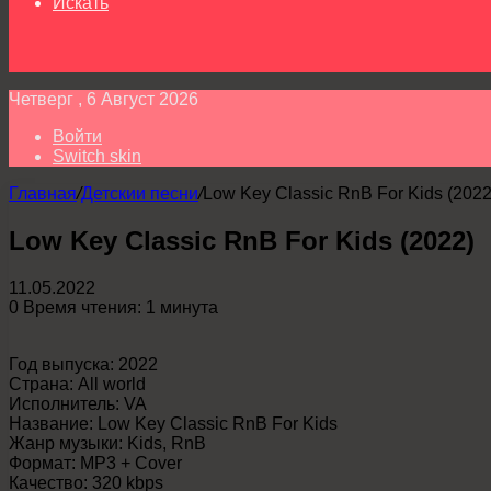
Искать
Четверг , 6 Август 2026
Войти
Switch skin
Главная
/
Детскии песни
/
Low Key Classic RnB For Kids (2022
Low Key Classic RnB For Kids (2022)
11.05.2022
0
Время чтения: 1 минута
Год выпуска: 2022
Страна: All world
Исполнитель: VA
Название: Low Key Classic RnB For Kids
Жанр музыки: Kids, RnB
Формат: MP3 + Cover
Качество: 320 kbps