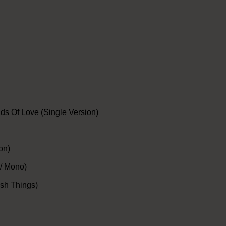
s Of Love (Single Version)
on)
/ Mono)
sh Things)