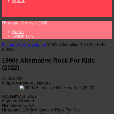
Искать
Пятница , 7 Август 2026
Войти
Switch skin
Главная
/
Детскии песни
/
1990s Alternative Rock For Kids
(2022)
1990s Alternative Rock For Kids
(2022)
10.05.2022
0
Время чтения: 1 минута
Год выпуска: 2022
Страна: All world
Исполнитель: VA
Название: 1990s Alternative Rock For Kids