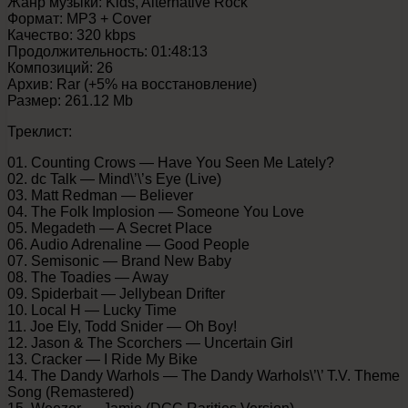
Жанр музыки: Kids, Alternative Rock
Формат: MP3 + Cover
Качество: 320 kbps
Продолжительность: 01:48:13
Композиций: 26
Архив: Rar (+5% на восстановление)
Размер: 261.12 Mb
Треклист:
01. Counting Crows — Have You Seen Me Lately?
02. dc Talk — Mind\’\’s Eye (Live)
03. Matt Redman — Believer
04. The Folk Implosion — Someone You Love
05. Megadeth — A Secret Place
06. Audio Adrenaline — Good People
07. Semisonic — Brand New Baby
08. The Toadies — Away
09. Spiderbait — Jellybean Drifter
10. Local H — Lucky Time
11. Joe Ely, Todd Snider — Oh Boy!
12. Jason & The Scorchers — Uncertain Girl
13. Cracker — I Ride My Bike
14. The Dandy Warhols — The Dandy Warhols\’\’ T.V. Theme
Song (Remastered)