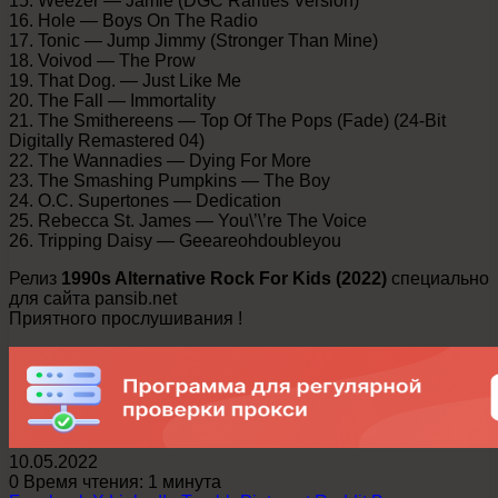
15. Weezer — Jamie (DGC Rarities Version)
16. Hole — Boys On The Radio
17. Tonic — Jump Jimmy (Stronger Than Mine)
18. Voivod — The Prow
19. That Dog. — Just Like Me
20. The Fall — Immortality
21. The Smithereens — Top Of The Pops (Fade) (24-Bit
Digitally Remastered 04)
22. The Wannadies — Dying For More
23. The Smashing Pumpkins — The Boy
24. O.C. Supertones — Dedication
25. Rebecca St. James — You\’\’re The Voice
26. Tripping Daisy — Geeareohdoubleyou
Релиз
1990s Alternative Rock For Kids (2022)
специально
для сайта pansib.net
Приятного прослушивания !
10.05.2022
0
Время чтения: 1 минута