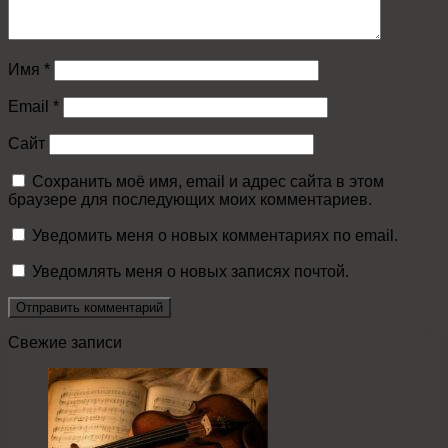
Имя
*
Email
*
Сайт
Сохранить моё имя, email и адрес сайта в этом
браузере для последующих моих комментариев.
Уведомить меня о новых комментариях по email.
Уведомлять меня о новых записях почтой.
Свежие записи