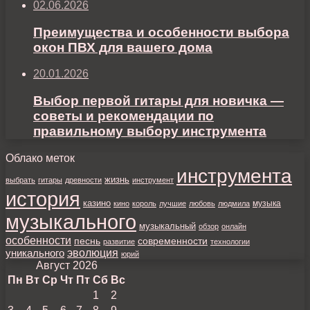
02.06.2026
Преимущества и особенности выбора
окон ПВХ для вашего дома
20.01.2026
Выбор первой гитары для новичка —
советы и рекомендации по
правильному выбору инструмента
Облако меток
инструмента
жизнь
выбрать
гитары
древности
инструмент
история
казино
музыка
кино
король
лучшие
любовь
людмила
музыкального
музыкальный
обзор
онлайн
особенности
песнь
современности
развитие
технологии
уникального
эволюция
юрий
Август 2026
Пн
Вт
Ср
Чт
Пт
Сб
Вс
1
2