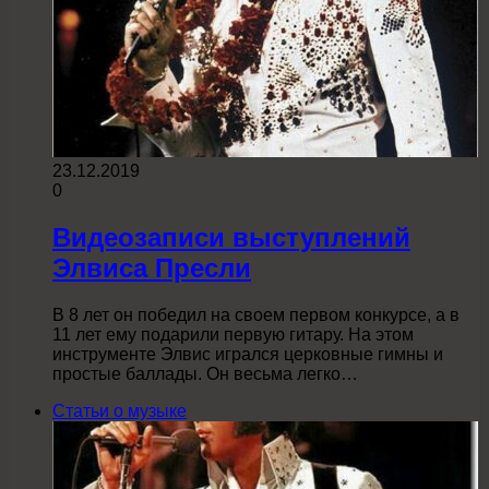
23.12.2019
0
Видеозаписи выступлений
Элвиса Пресли
В 8 лет он победил на своем первом конкурсе, а в
11 лет ему подарили первую гитару. На этом
инструменте Элвис игрался церковные гимны и
простые баллады. Он весьма легко…
Статьи о музыке