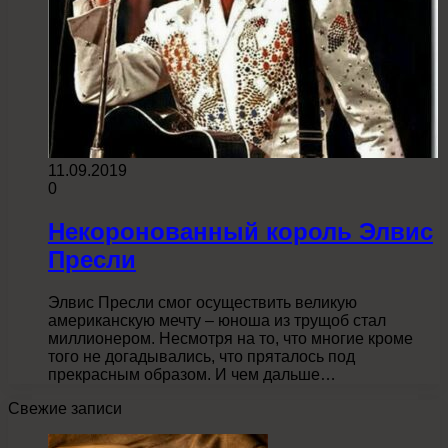
11.09.2019
0
Некоронованный король Элвис
Пресли
Элвис Пресли смог осуществить великую
американскую мечту – юноша из трущоб стал
миллионером. Несмотря на то, что многие кроме
того не догадывались, что пряталось под
прекрасным образом. И чем дальше…
Свежие записи