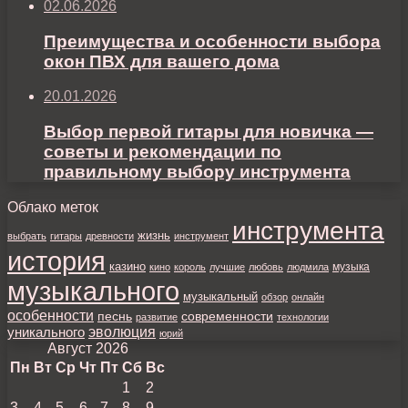
02.06.2026
Преимущества и особенности выбора
окон ПВХ для вашего дома
20.01.2026
Выбор первой гитары для новичка —
советы и рекомендации по
правильному выбору инструмента
Облако меток
инструмента
жизнь
выбрать
гитары
древности
инструмент
история
казино
музыка
кино
король
лучшие
любовь
людмила
музыкального
музыкальный
обзор
онлайн
особенности
песнь
современности
развитие
технологии
уникального
эволюция
юрий
Август 2026
Пн
Вт
Ср
Чт
Пт
Сб
Вс
1
2
3
4
5
6
7
8
9