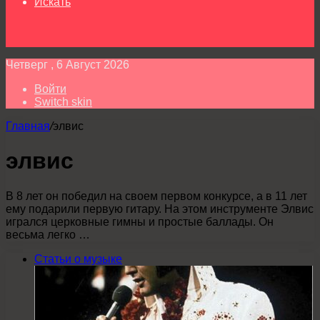
Искать
Четверг , 6 Август 2026
Войти
Switch skin
Главная
/
элвис
элвис
В 8 лет он победил на своем первом конкурсе, а в 11 лет
ему подарили первую гитару. На этом инструменте Элвис
игрался церковные гимны и простые баллады. Он
весьма легко …
Статьи о музыке