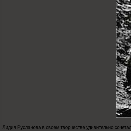
Лидия Русланова в своем творчестве удивительно сочета