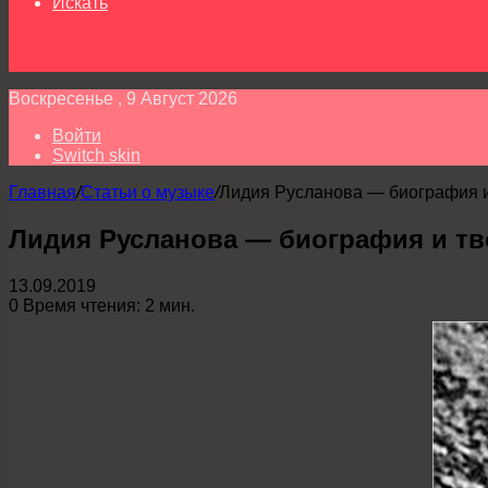
Искать
Воскресенье , 9 Август 2026
Войти
Switch skin
Главная
/
Статьи о музыке
/
Лидия Русланова — биография и
Лидия Русланова — биография и тв
13.09.2019
0
Время чтения: 2 мин.