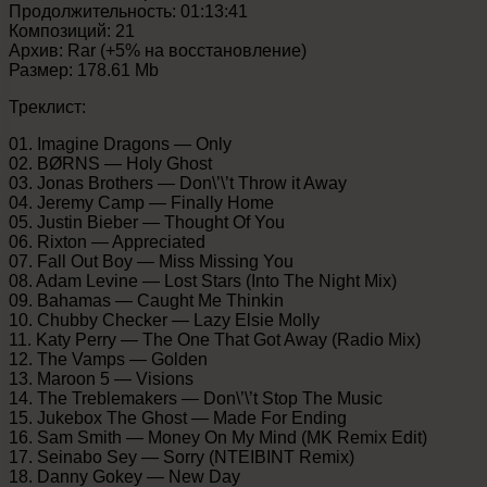
Продолжительность: 01:13:41
Композиций: 21
Архив: Rar (+5% на восстановление)
Размер: 178.61 Mb
Треклист:
01. Imagine Dragons — Only
02. BØRNS — Holy Ghost
03. Jonas Brothers — Don\’\’t Throw it Away
04. Jeremy Camp — Finally Home
05. Justin Bieber — Thought Of You
06. Rixton — Appreciated
07. Fall Out Boy — Miss Missing You
08. Adam Levine — Lost Stars (Into The Night Mix)
09. Bahamas — Caught Me Thinkin
10. Chubby Checker — Lazy Elsie Molly
11. Katy Perry — The One That Got Away (Radio Mix)
12. The Vamps — Golden
13. Maroon 5 — Visions
14. The Treblemakers — Don\’\’t Stop The Music
15. Jukebox The Ghost — Made For Ending
16. Sam Smith — Money On My Mind (MK Remix Edit)
17. Seinabo Sey — Sorry (NTEIBINT Remix)
18. Danny Gokey — New Day