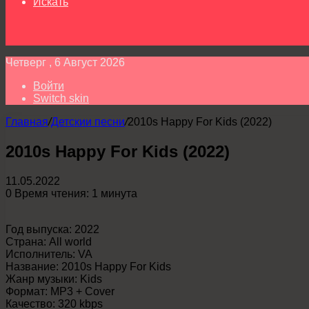
Искать
Четверг , 6 Август 2026
Войти
Switch skin
Главная
/
Детскии песни
/
2010s Happy For Kids (2022)
2010s Happy For Kids (2022)
11.05.2022
0
Время чтения: 1 минута
Год выпуска: 2022
Страна: All world
Исполнитель: VA
Название: 2010s Happy For Kids
Жанр музыки: Kids
Формат: MP3 + Cover
Качество: 320 kbps