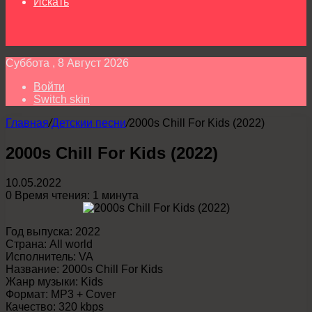
Искать
Суббота , 8 Август 2026
Войти
Switch skin
Главная
/
Детскии песни
/
2000s Chill For Kids (2022)
2000s Chill For Kids (2022)
10.05.2022
0
Время чтения: 1 минута
Год выпуска: 2022
Страна: All world
Исполнитель: VA
Название: 2000s Chill For Kids
Жанр музыки: Kids
Формат: MP3 + Cover
Качество: 320 kbps