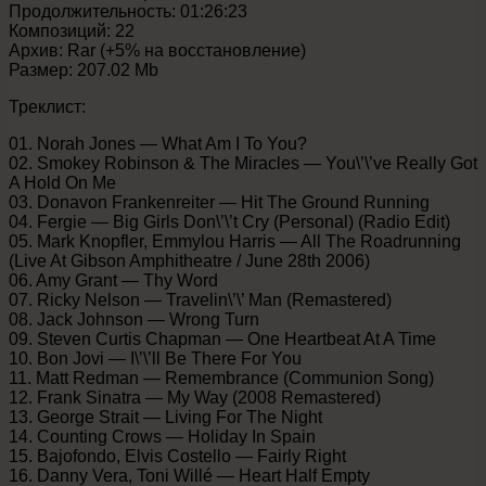
Продолжительность: 01:26:23
Композиций: 22
Архив: Rar (+5% на восстановление)
Размер: 207.02 Mb
Треклист:
01. Norah Jones — What Am I To You?
02. Smokey Robinson & The Miracles — You\’\’ve Really Got
A Hold On Me
03. Donavon Frankenreiter — Hit The Ground Running
04. Fergie — Big Girls Don\’\’t Cry (Personal) (Radio Edit)
05. Mark Knopfler, Emmylou Harris — All The Roadrunning
(Live At Gibson Amphitheatre / June 28th 2006)
06. Amy Grant — Thy Word
07. Ricky Nelson — Travelin\’\’ Man (Remastered)
08. Jack Johnson — Wrong Turn
09. Steven Curtis Chapman — One Heartbeat At A Time
10. Bon Jovi — I\’\’ll Be There For You
11. Matt Redman — Remembrance (Communion Song)
12. Frank Sinatra — My Way (2008 Remastered)
13. George Strait — Living For The Night
14. Counting Crows — Holiday In Spain
15. Bajofondo, Elvis Costello — Fairly Right
16. Danny Vera, Toni Willé — Heart Half Empty