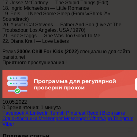
17. Jesse McCartney — The Stupid Things (Edit)
18. Ingrid Michaelson — Little Romance
19. Eels — I Need Some Sleep (From \»Shrek 2\»
Soundtrack)
20. Yusuf / Cat Stevens — Father And Son (Live At The
Troubadour, Los Angeles, USA / 1970)
21. Boz Scaggs — She Was Too Good To Me
22. Diana Krall — Love Letters
Релиз
2000s Chill For Kids (2022)
специально для сайта
pansib.net
Приятного прослушивания !
10.05.2022
0
Время чтения: 1 минута
Facebook
X
LinkedIn
Tumblr
Pinterest
Reddit
Вконтакте
Одноклассники
Messenger
Messenger
WhatsApp
Telegram
Viber
Похожие статьи