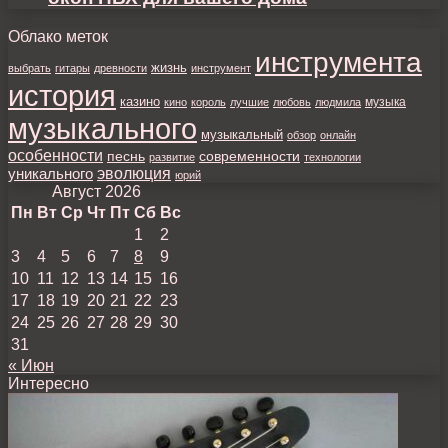
Облако меток
инструмента
жизнь
выбрать
гитары
древности
инструмент
история
казино
музыка
кино
король
лучшие
любовь
людмила
музыкального
музыкальный
обзор
онлайн
особенности
песнь
современности
развитие
технологии
уникального
эволюция
юрий
Август 2026
Пн
Вт
Ср
Чт
Пт
Сб
Вс
1
2
3
4
5
6
7
8
9
10
11
12
13
14
15
16
17
18
19
20
21
22
23
24
25
26
27
28
29
30
31
« Июн
Интересно