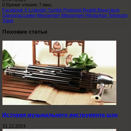
0
Время чтения: 7 мин.
Facebook
X
LinkedIn
Tumblr
Pinterest
Reddit
Вконтакте
Одноклассники
Messenger
Messenger
WhatsApp
Telegram
Viber
Похожие статьи
История музыкального инструмента шэн
31.12.2024