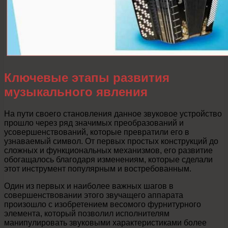
Ключевые этапы развития
музыкального явления
На пути своего становления данное звуковое устройство
прошло через ряд значимых преобразований и
усовершенствований, которые превратили его в
узнаваемый символ. От первых простых конструкций до
сложных и функциональных механизмов, его развитие
обогащалось благодаря изменениям, которые сделали
этот инструмент популярным и востребованным.
Один из первых и наиболее важных шагов в
совершенствовании этого звучащего аппарата
произошло с изобретением весомого фурнитурного
элемента, который позволил исполнителям
манипулировать звуковыми характеристиками более