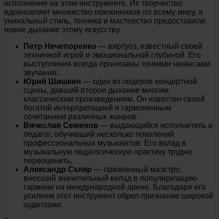
исполнения на этом инструменте. Их творчество
вдохновляет множество поклонников по всему миру, а
уникальный стиль, техника и мастерство предоставили
новое дыхание этому искусству.
Петр Нечепоренко
— виртуоз, известный своей
техничной игрой и эмоциональной глубиной. Его
выступления всегда пронизаны тонкими нюансами
звучания.
Юрий Шишкин
— один из лидеров концертной
сцены, давший второе дыхание многим
классическим произведениям. Он известен своей
богатой интерпретацией и гармоничным
сочетанием различных жанров.
Вячеслав Семенов
— выдающийся исполнитель и
педагог, обучивший несколько поколений
профессиональных музыкантов. Его вклад в
музыкальную педагогическую практику трудно
переоценить.
Александр Скляр
— признанный маэстро,
внесший значительный вклад в популяризацию
гармони на международной арене. Благодаря его
усилиям этот инструмент обрел признание широкой
аудитории.