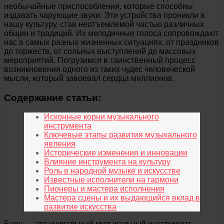
необычайные приспособления, которые способны
издавать чарующие звуки. Эти устройства проникли в
нашу культуру, став неотъемлемой частью различных
общин и традиций. Их мелодичные голоса сопровождают
нас в самых разных жизненных ситуациях, от праздников
до торжеств, от сольных выступлений до массовых
мероприятий. Погрузимся в таинственный процесс
возникновения одного из таких чудес человеческой
мысли, который завоевал сердца миллионов.
Содержание статьи:
Исконные корни музыкального
инструмента
Ключевые этапы развития музыкального
явления
Исторические изменения и инновации
Влияние инструмента на культуру
Роль в народной музыке и искусстве
Известные исполнители на гармони
Пионеры и мастера исполнения
Мастера сцены и их выдающийся вклад в
развитие искусства
Баян — это уникальный музыкальный инструмент,