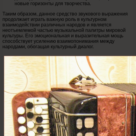
новые горизонты для творчества.
Таким образом, данное средство звукового выражения
продолжает играть важную роль в культурном
взаимодействии различных народов и является
неотъемлемой частью музыкальной палитры мировой
культуры. Его эмоциональная и выразительная мощь
способствует усилению взаимопонимания между
народами, обогащая культурный диалог.