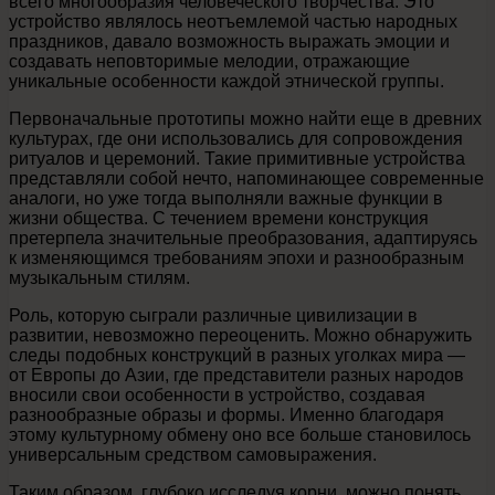
всего многообразия человеческого творчества. Это
устройство являлось неотъемлемой частью народных
праздников, давало возможность выражать эмоции и
создавать неповторимые мелодии, отражающие
уникальные особенности каждой этнической группы.
Первоначальные прототипы можно найти еще в древних
культурах, где они использовались для сопровождения
ритуалов и церемоний. Такие примитивные устройства
представляли собой нечто, напоминающее современные
аналоги, но уже тогда выполняли важные функции в
жизни общества. С течением времени конструкция
претерпела значительные преобразования, адаптируясь
к изменяющимся требованиям эпохи и разнообразным
музыкальным стилям.
Роль, которую сыграли различные цивилизации в
развитии, невозможно переоценить. Можно обнаружить
следы подобных конструкций в разных уголках мира —
от Европы до Азии, где представители разных народов
вносили свои особенности в устройство, создавая
разнообразные образы и формы. Именно благодаря
этому культурному обмену оно все больше становилось
универсальным средством самовыражения.
Таким образом, глубоко исследуя корни, можно понять,