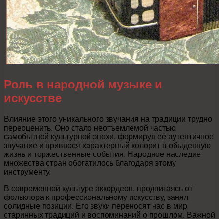
Роль в народной музыке и
искусстве
Влияние этого уникального звучания на традиции трудно
переоценить. Оно стало неотъемлемой частью
самобытной культурной эпохи, формируя её аутентичное
звучание и привнося характерный колорит в обыденную
жизнь и торжественные события. Народное наследие
множества стран обогатилось благодаря этому
инструменту.
В современной культуре аккордеон, продвигаясь от
фольклора к профессиональному искусству, занял
солидные позиции. Его звуки переносят нас в мир
старинных традиций и воспоминаний о прошлом. Важной