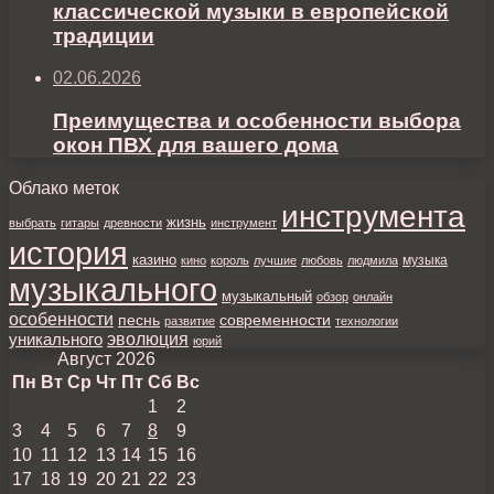
классической музыки в европейской
традиции
02.06.2026
Преимущества и особенности выбора
окон ПВХ для вашего дома
Облако меток
инструмента
жизнь
выбрать
гитары
древности
инструмент
история
казино
музыка
кино
король
лучшие
любовь
людмила
музыкального
музыкальный
обзор
онлайн
особенности
песнь
современности
развитие
технологии
уникального
эволюция
юрий
Август 2026
Пн
Вт
Ср
Чт
Пт
Сб
Вс
1
2
3
4
5
6
7
8
9
10
11
12
13
14
15
16
17
18
19
20
21
22
23