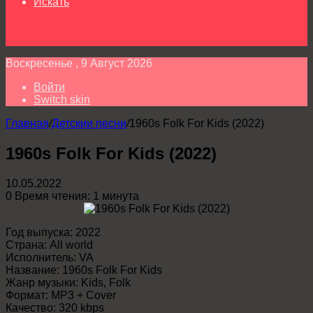
Искать
Воскресенье , 9 Август 2026
Войти
Switch skin
Главная
/
Детскии песни
/
1960s Folk For Kids (2022)
1960s Folk For Kids (2022)
10.05.2022
0
Время чтения: 1 минута
Год выпуска: 2022
Страна: All world
Исполнитель: VA
Название: 1960s Folk For Kids
Жанр музыки: Kids, Folk
Формат: MP3 + Cover
Качество: 320 kbps