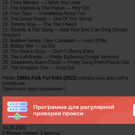
16. Chris Montez — I Wish You Love
17. The Mamas & The Papas — Hey Girl
18. Four Tops — Something About You
19. The Grass Roots — Out Of This World
20. Tommy Roe — The You I Need
21. Spanky & Our Gang — And Your Bird Can Sing (Single
Version)
22. Bobbie Gentry, Glen Campbell — Less Of Me
23. Bobby Vee — Go On
24. The Beach Boys — Don\’\’t Worry Baby
25. The Left Banke — Pretty Ballerina (Single Version)
26. Strawberry Alarm Clock — Pretty Song From Psych-Out
27. The Kingston Trio — Sing Out
Релиз
1960s Folk For Kids (2022)
специально для сайта
pansib.net
Приятного прослушивания !
10.05.2022
0
Время чтения: 1 минута