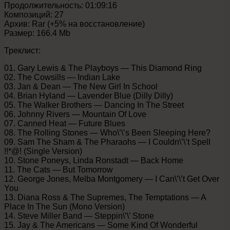
Продолжительность: 01:09:16
Композиций: 27
Архив: Rar (+5% на восстановление)
Размер: 166.4 Mb
Треклист:
01. Gary Lewis & The Playboys — This Diamond Ring
02. The Cowsills — Indian Lake
03. Jan & Dean — The New Girl In School
04. Brian Hyland — Lavender Blue (Dilly Dilly)
05. The Walker Brothers — Dancing In The Street
06. Johnny Rivers — Mountain Of Love
07. Canned Heat — Future Blues
08. The Rolling Stones — Who\’\’s Been Sleeping Here?
09. Sam The Sham & The Pharaohs — I Couldn\’\’t Spell
!!*@! (Single Version)
10. Stone Poneys, Linda Ronstadt — Back Home
11. The Cats — But Tomorrow
12. George Jones, Melba Montgomery — I Can\’\’t Get Over
You
13. Diana Ross & The Supremes, The Temptations — A
Place In The Sun (Mono Version)
14. Steve Miller Band — Steppin\’\’ Stone
15. Jay & The Americans — Some Kind Of Wonderful