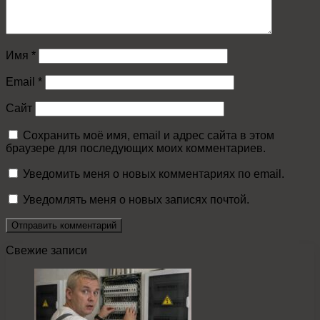
Имя
*
Email
*
Сайт
Сохранить моё имя, email и адрес сайта в этом
браузере для последующих моих комментариев.
Уведомить меня о новых комментариях по email.
Уведомлять меня о новых записях почтой.
Свежие записи