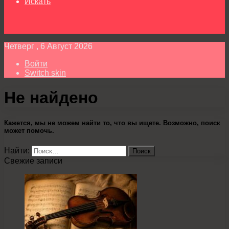
Искать
Четверг , 6 Август 2026
Войти
Switch skin
Не найдено
Кажется, мы не можем найти то, что вы ищете. Возможно, поиск
может помочь.
Найти:
Свежие записи