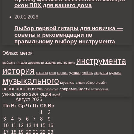
окон ПВХ для вашего дома
20.01.2026
Выбор первой гитары для новичка —
советы и рекомендации по
правильному выбору инструмента
Облако меток
инструмента
жизнь
выбрать
гитары
древности
инструмент
история
казино
музыка
кино
король
лучшие
любовь
людмила
музыкального
музыкальный
обзор
онлайн
особенности
песнь
современности
развитие
технологии
уникального
эволюция
юрий
Август 2026
Пн
Вт
Ср
Чт
Пт
Сб
Вс
1
2
3
4
5
6
7
8
9
10
11
12
13
14
15
16
17
18
19
20
21
22
23