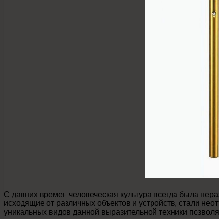
С давних времен человеческая культура всегда была не
исходящие от различных объектов и устройств, стали нео
уникальных видов данной выразительной техники позволяе