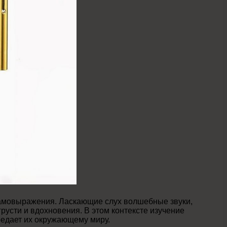
самовыражения. Ласкающие слух волшебные звуки,
русти и вдохновения. В этом контексте изучение
редает их окружающему миру.