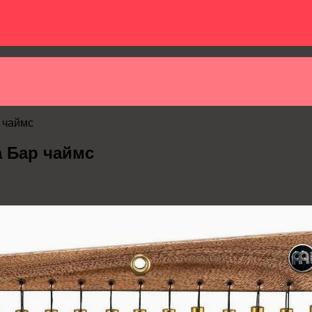
 чаймс
 Бар чаймс