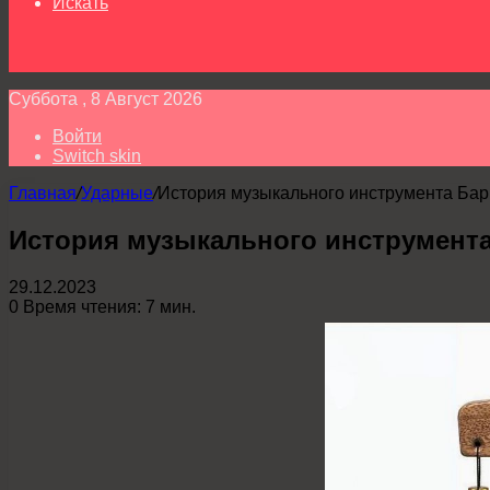
Искать
Суббота , 8 Август 2026
Войти
Switch skin
Главная
/
Ударные
/
История музыкального инструмента Бар
История музыкального инструмента
29.12.2023
0
Время чтения: 7 мин.