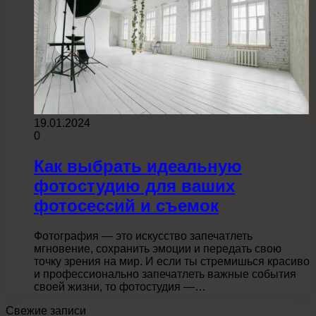
19.01.2024
0
Как выбрать идеальную
фотостудию для ваших
фотосессий и съемок
Фотография — это искусство запечатлеть
мгновение, сохранить эмоции и передать свою
точку зрения на мир. И если ты стремишься красиво
и профессионально запечатлеть важные события
своей жизни, то фотостудия —…
Свежие записи