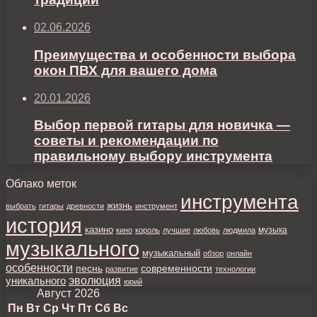
02.06.2026
Преимущества и особенности выбора
окон ПВХ для вашего дома
20.01.2026
Выбор первой гитары для новичка —
советы и рекомендации по
правильному выбору инструмента
Облако меток
инструмента
жизнь
выбрать
гитары
древности
инструмент
история
казино
музыка
кино
король
лучшие
любовь
людмила
музыкального
музыкальный
обзор
онлайн
особенности
песнь
современности
развитие
технологии
уникального
эволюция
юрий
Август 2026
Пн
Вт
Ср
Чт
Пт
Сб
Вс