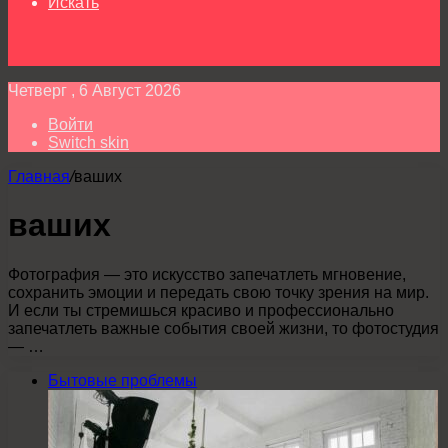
Искать
Четверг , 6 Август 2026
Войти
Switch skin
Главная
/
ваших
ваших
Фотография — это искусство запечатлеть мгновение,
сохранить эмоции и передать свою точку зрения на мир.
И если ты стремишься красиво и профессионально
запечатлеть важные события своей жизни, то фотостудия
— …
Бытовые проблемы