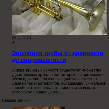
22.11.2023
0
Эволюция трубы от древности
до современности
В мире звуковых искусств существует множество
удивительных артефактов, которые на протяжении
веков вдохновляли и восхищали человечество.
Один из таких артефактов, обладающий уникальной
способностью передавать эмоции и создавать
атмосферу, прошел долгий…
Свежие записи