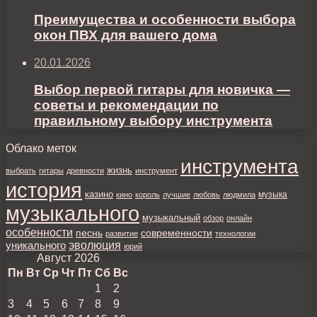
Преимущества и особенности выбора
окон ПВХ для вашего дома
20.01.2026
Выбор первой гитары для новичка —
советы и рекомендации по
правильному выбору инструмента
Облако меток
инструмента
жизнь
выбрать
гитары
древности
инструмент
история
казино
музыка
кино
король
лучшие
любовь
людмила
музыкального
музыкальный
обзор
онлайн
особенности
песнь
современности
развитие
технологии
уникального
эволюция
юрий
Август 2026
Пн
Вт
Ср
Чт
Пт
Сб
Вс
1
2
3
4
5
6
7
8
9