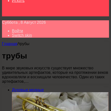
Искать
Суббота , 8 Август 2026
Войти
Switch skin
Главная
/
трубы
трубы
В мире звуковых искусств существует множество
удивительных артефактов, которые на протяжении веков
вдохновляли и восхищали человечество. Один из таких
артефактов,…
Духовые медные