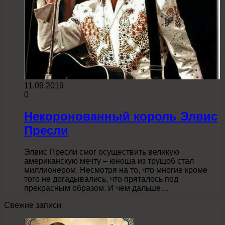
11.09.2019
0
Некоронованный король Элвис
Пресли
Элвис Пресли смог осуществить великую
американскую мечту – юноша из трущоб стал
миллионером. Несмотря на то, что многие кроме
того не догадывались, что пряталось под
прекрасным образом. И чем дальше…
Свежие записи