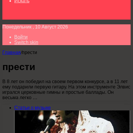
Искать
Понедельник , 10 Август 2026
Войти
Switch skin
Главная
/
прести
прести
В 8 лет он победил на своем первом конкурсе, а в 11 лет
ему подарили первую гитару. На этом инструменте Элвис
игрался церковные гимны и простые баллады. Он
весьма легко …
Статьи о музыке