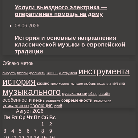
Услуги выездного электрика —
оперативная помощь на дому
08.06.2026
История и основные направления
классической музыки в европейской
традиции
Облако меток
инструмента
жизнь
выбрать
гитары
древности
инструмент
история
казино
музыка
кино
король
лучшие
любовь
людмила
музыкального
музыкальный
обзор
онлайн
особенности
песнь
современности
развитие
технологии
уникального
эволюция
юрий
Август 2026
Пн
Вт
Ср
Чт
Пт
Сб
Вс
1
2
3
4
5
6
7
8
9
10
11
12
13
14
15
16