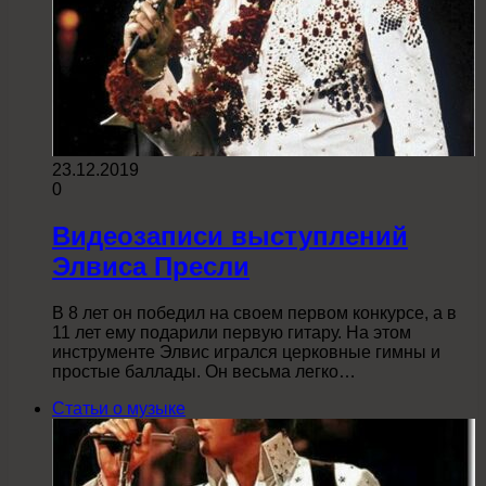
23.12.2019
0
Видеозаписи выступлений
Элвиса Пресли
В 8 лет он победил на своем первом конкурсе, а в
11 лет ему подарили первую гитару. На этом
инструменте Элвис игрался церковные гимны и
простые баллады. Он весьма легко…
Статьи о музыке