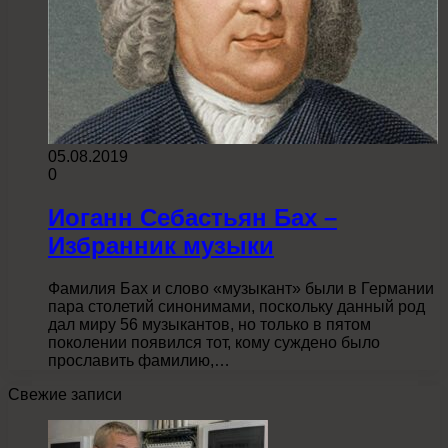
05.08.2019
0
Иоганн Себастьян Бах –
Избранник музыки
Фамилия Бах и слово «музыкант» были в Германии
пара столетий синонимами, поскольку данный род
дал миру 56 музыкантов, но только в пятом
поколении появился тот, кому суждено было
прославить фамилию,…
Свежие записи