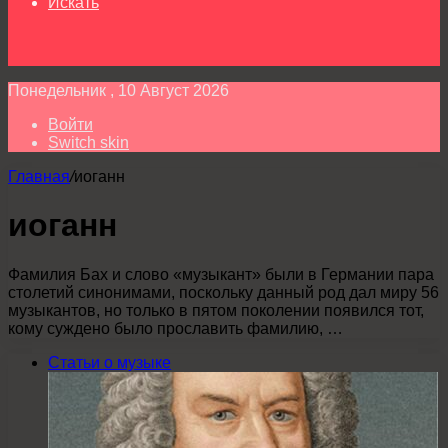
Искать
Понедельник , 10 Август 2026
Войти
Switch skin
Главная
/
иоганн
иоганн
Фамилия Бах и слово «музыкант» были в Германии пара
столетий синонимами, поскольку данный род дал миру 56
музыкантов, но только в пятом поколении появился тот,
кому суждено было прославить фамилию, …
Статьи о музыке