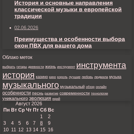
История и основные направления
классической музыки в европейской
традиции
02.06.2026
Преимущества и особенности выбора
окон ПВХ для вашего дома
Облако меток
инструмента
жизнь
выбрать
гитары
древности
инструмент
история
казино
музыка
кино
король
лучшие
любовь
людмила
музыкального
музыкальный
обзор
онлайн
особенности
песнь
современности
развитие
технологии
уникального
эволюция
юрий
Август 2026
Пн
Вт
Ср
Чт
Пт
Сб
Вс
1
2
3
4
5
6
7
8
9
10
11
12
13
14
15
16