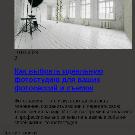
19.01.2024
0
Как выбрать идеальную
фотостудию для ваших
фотосессий и съемок
Фотография — это искусство запечатлеть
мгновение, сохранить эмоции и передать свою
точку зрения на мир. И если ты стремишься красиво
и профессионально запечатлеть важные события
своей жизни, то фотостудия —…
Свежие записи