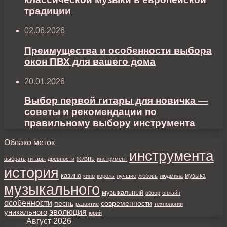
традиции
02.06.2026
Преимущества и особенности выбора
окон ПВХ для вашего дома
20.01.2026
Выбор первой гитары для новичка —
советы и рекомендации по
правильному выбору инструмента
Облако меток
инструмента
жизнь
выбрать
гитары
древности
инструмент
история
казино
музыка
кино
король
лучшие
любовь
людмила
музыкального
музыкальный
обзор
онлайн
особенности
песнь
современности
развитие
технологии
уникального
эволюция
юрий
Август 2026