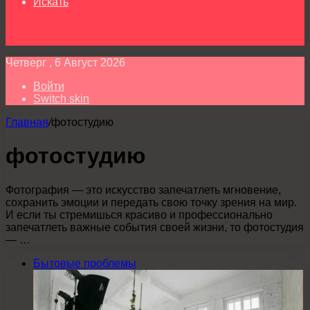
Искать
Четверг , 6 Август 2026
Войти
Switch skin
Главная
/
фотостудию
фотостудию
Фотография — это искусство запечатлеть мгновение,
сохранить эмоции и передать свою точку зрения на мир.
И если ты стремишься красиво и профессионально
запечатлеть важные события своей жизни, то фотостудия
— …
Бытовые проблемы