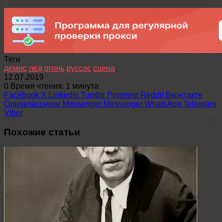
Теги
демис
лед
огонь
руссос
сцена
12.07.2019
0
Время чтения: 1 минута
Facebook
X
LinkedIn
Tumblr
Pinterest
Reddit
Вконтакте
Одноклассники
Messenger
Messenger
WhatsApp
Telegram
Viber
Похожие статьи