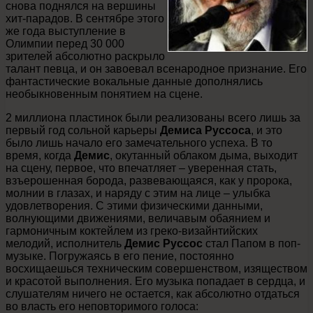
снова поднялся на вершины
хит-парадов. В сентябре этого
же года выступление в
Олимпии перед 30 000
зрителей абсолютно раскрыло
талант певца, и он завоевал всенародное признание. Его
фантастические вокальные данные дополнялись
необыкновенным понятием на сцене.
2 миллиона пластинок были реализованы всего лишь за
первый год сольной карьеры
Демиса Руссоса
, и это
было лишь начало его замечательного успеха. В то
время, когда
Демис
, окутанный облаком дыма, выходит
на сцену, первое, что впечатляет – уверенная стать,
взъерошенная борода, развевающаяся, как у пророка,
молнии в глазах, и наряду с этим на лице – улыбка
удовлетворения. С этими физическими данными,
волнующими движениями, величавым обаянием и
гармоничным коктейлем из греко-визайнтийских
мелодий, исполнитель
Демис Руссос
стал Папом в поп-
музыке. Погружаясь в его пение, постоянно
восхищаешься техническим совершенством, изяществом
и красотой выполнения. Его музыка попадает в сердца, и
слушателям ничего не остается, как абсолютно отдаться
во власть его неповторимого голоса: