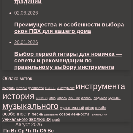
традиции
02.06.2026
Преимущества и особенности выбора
окон ПВХ для вашего дома
20.01.2026
Выбор первой гитары для новичка —
советы и рекомендации по
правильному выбору инструмента
Облако меток
инструмента
жизнь
выбрать
гитары
древности
инструмент
история
казино
музыка
кино
король
лучшие
любовь
людмила
музыкального
музыкальный
обзор
онлайн
особенности
песнь
современности
развитие
технологии
уникального
эволюция
юрий
Август 2026
Пн
Вт
Ср
Чт
Пт
Сб
Вс