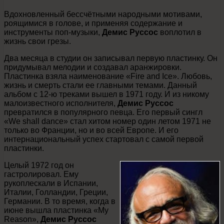
Вдохновленный бессчётными народными мотивами,
роящимися в голове, и применяя содержание и
инструменты поп-музыки,
Демис Руссос
воплотил в
жизнь свои грезы.
Два месяца в студии он записывал первую пластинку. Он
придумывал мелодии и создавал аранжировки.
Пластинка взяла наименование «Fire and Ice». Любовь,
жизнь и смерть стали ее главными темами. Данный
альбом с 12-ю треками вышел в 1971 году. И из никому
малоизвестного исполнителя,
Демис Руссос
превратился в популярного певца. Его первый сингл
«We shall dance» стал хитом номер один летом 1971 не
только во Франции, но и во всей Европе. И его
интернациональный успех стартовал с самой первой
пластинки.
Целый 1972 год он
гастролировал. Ему
рукоплескали в Испании,
Италии, Голландии, Греции,
Германии. В то время, когда в
июне вышла пластинка «My
Reason»,
Демис Руссос