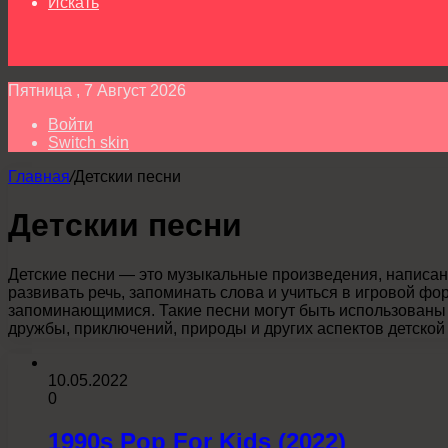
Искать
Пятница , 7 Август 2026
Войти
Switch skin
Главная
/
Детскии песни
Детскии песни
Детские песни — это музыкальные произведения, написан
развивать речь, запоминать слова и учиться в игровой фо
запоминающимися. Такие песни могут быть использованы в
дружбы, приключений, природы и других аспектов детской
10.05.2022
0
1990s Pop For Kids (2022)