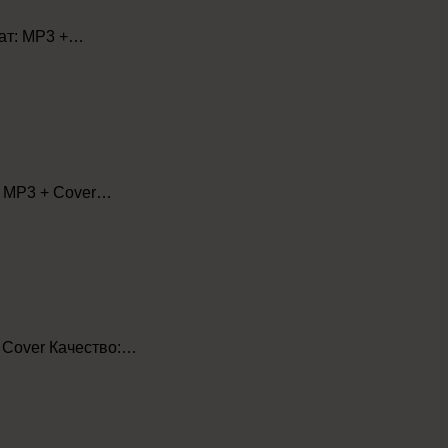
мат: MP3 +…
т: MP3 + Cover…
+ Cover Качество:…