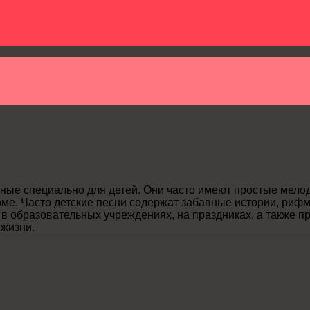
ные специально для детей. Они часто имеют простые мело
рме. Часто детские песни содержат забавные истории, рифм
 образовательных учреждениях, на праздниках, а также пр
 жизни.