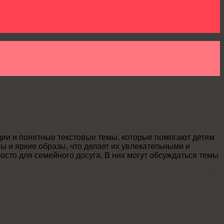
дии и понятные текстовые темы, которые помогают детям
ы и яркие образы, что делает их увлекательными и
осто для семейного досуга. В них могут обсуждаться темы