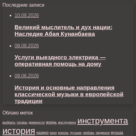
Последние записи
10.08.2026
Великий мыслитель и дух нации:
Наследие Абая Кунанбаева
08.08.2026
Услуги выездного электрика —
оперативная помощь на дому
08.06.2026
История и основные направления
классической музыки в европейской
традиции
Облако меток
инструмента
жизнь
выбрать
гитары
древности
инструмент
история
казино
музыка
кино
король
лучшие
любовь
людмила