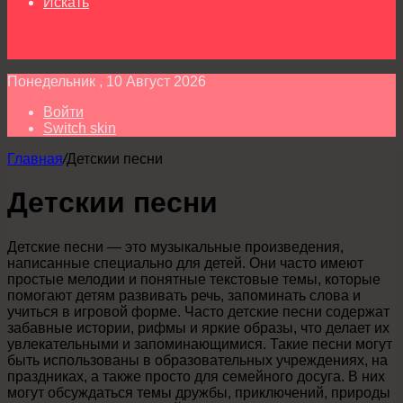
Искать
Понедельник , 10 Август 2026
Войти
Switch skin
Главная
/
Детскии песни
Детскии песни
Детские песни — это музыкальные произведения,
написанные специально для детей. Они часто имеют
простые мелодии и понятные текстовые темы, которые
помогают детям развивать речь, запоминать слова и
учиться в игровой форме. Часто детские песни содержат
забавные истории, рифмы и яркие образы, что делает их
увлекательными и запоминающимися. Такие песни могут
быть использованы в образовательных учреждениях, на
праздниках, а также просто для семейного досуга. В них
могут обсуждаться темы дружбы, приключений, природы