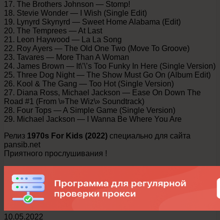
17. The Brothers Johnson — Stomp!
18. Stevie Wonder — I Wish (Single Edit)
19. Lynyrd Skynyrd — Sweet Home Alabama (Edit)
20. The Temprees — At Last
21. Leon Haywood — La La Song
22. Roy Ayers — The Old One Two (Move To Groove)
23. Tavares — More Than A Woman
24. James Brown — It\’\’s Too Funky In Here (Single Version)
25. Three Dog Night — The Show Must Go On (Album Edit)
26. Kool & The Gang — Too Hot (Single Version)
27. Diana Ross, Michael Jackson — Ease On Down The
Road #1 (From \»The Wiz\» Soundtrack)
28. Four Tops — A Simple Game (Single Version)
29. Michael Jackson — I Wanna Be Where You Are
Релиз
1970s For Kids (2022)
специально для сайта
pansib.net
Приятного прослушивания !
10.05.2022