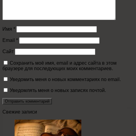
Имя
*
Email
*
Сайт
Сохранить моё имя, email и адрес сайта в этом
браузере для последующих моих комментариев.
Уведомить меня о новых комментариях по email.
Уведомлять меня о новых записях почтой.
Свежие записи