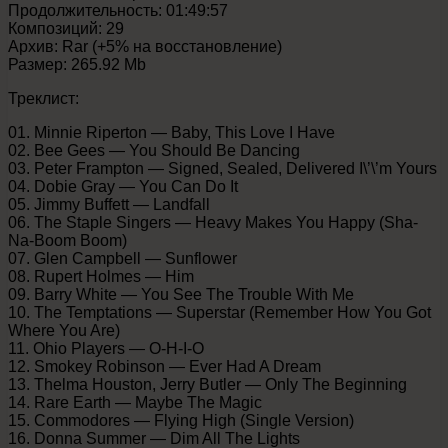
Продолжительность: 01:49:57
Композиций: 29
Архив: Rar (+5% на восстановление)
Размер: 265.92 Mb
Треклист:
01. Minnie Riperton — Baby, This Love I Have
02. Bee Gees — You Should Be Dancing
03. Peter Frampton — Signed, Sealed, Delivered I\’\’m Yours
04. Dobie Gray — You Can Do It
05. Jimmy Buffett — Landfall
06. The Staple Singers — Heavy Makes You Happy (Sha-
Na-Boom Boom)
07. Glen Campbell — Sunflower
08. Rupert Holmes — Him
09. Barry White — You See The Trouble With Me
10. The Temptations — Superstar (Remember How You Got
Where You Are)
11. Ohio Players — O-H-I-O
12. Smokey Robinson — Ever Had A Dream
13. Thelma Houston, Jerry Butler — Only The Beginning
14. Rare Earth — Maybe The Magic
15. Commodores — Flying High (Single Version)
16. Donna Summer — Dim All The Lights