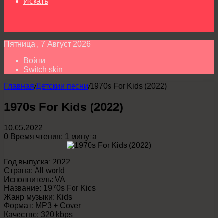
Искать
Пятница , 7 Август 2026
Войти
Switch skin
Главная
/
Детскии песни
/
1970s For Kids (2022)
1970s For Kids (2022)
10.05.2022
0
Время чтения: 1 минута
Год выпуска: 2022
Страна: All world
Исполнитель: VA
Название: 1970s For Kids
Жанр музыки: Kids
Формат: MP3 + Cover
Качество: 320 kbps