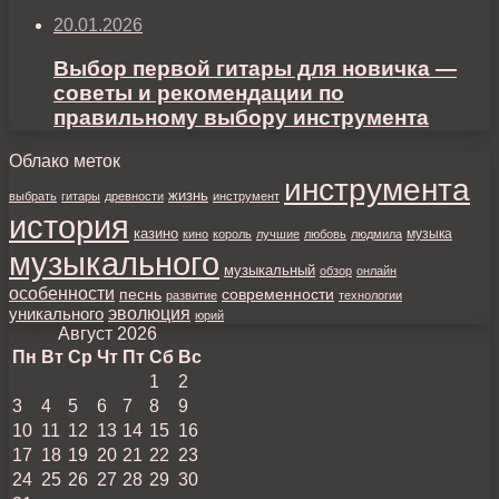
20.01.2026
Выбор первой гитары для новичка —
советы и рекомендации по
правильному выбору инструмента
Облако меток
инструмента
жизнь
выбрать
гитары
древности
инструмент
история
казино
музыка
кино
король
лучшие
любовь
людмила
музыкального
музыкальный
обзор
онлайн
особенности
песнь
современности
развитие
технологии
уникального
эволюция
юрий
Август 2026
Пн
Вт
Ср
Чт
Пт
Сб
Вс
1
2
3
4
5
6
7
8
9
10
11
12
13
14
15
16
17
18
19
20
21
22
23
24
25
26
27
28
29
30