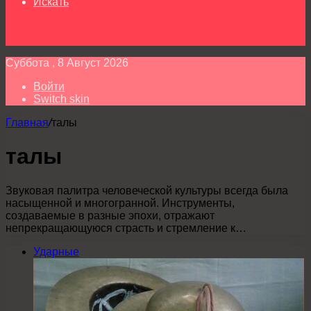
Искать
Суббота , 8 Август 2026
Войти
Switch skin
Главная
/
талы
талы
Звуковая палитра человеческой культуры всегда была
насыщенной и многогранной. Инструменты,
создаваемые в разные эпохи, отражают
непрекращающуюся страсть и стремление к…
Ударные