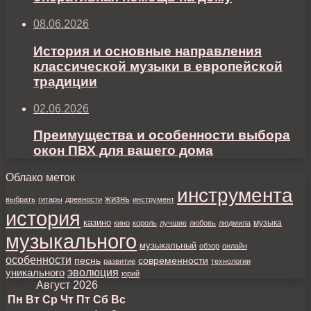
08.06.2026
История и основные направления
классической музыки в европейской
традиции
02.06.2026
Преимущества и особенности выбора
окон ПВХ для вашего дома
Облако меток
инструмента
жизнь
выбрать
гитары
древности
инструмент
история
казино
музыка
кино
король
лучшие
любовь
людмила
музыкального
музыкальный
обзор
онлайн
особенности
песнь
современности
развитие
технологии
уникального
эволюция
юрий
Август 2026
Пн
Вт
Ср
Чт
Пт
Сб
Вс