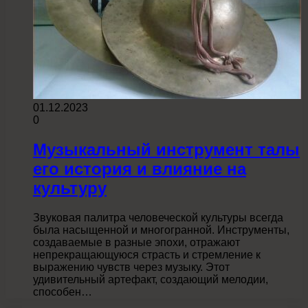
01.12.2023
0
Музыкальный инструмент талы
его история и влияние на
культуру
Звуковая палитра человеческой культуры всегда
была насыщенной и многогранной. Инструменты,
создаваемые в разные эпохи, отражают
непрекращающуюся страсть и стремление к
выражению чувств через музыку. Этот
удивительный артефакт, создающий мелодии,
способен…