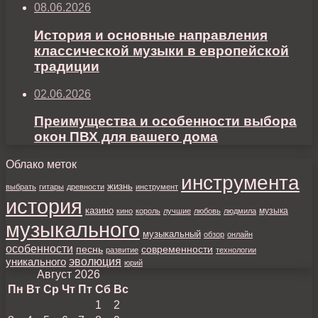
08.06.2026
История и основные направления
классической музыки в европейской
традиции
02.06.2026
Преимущества и особенности выбора
окон ПВХ для вашего дома
Облако меток
инструмента
жизнь
выбрать
гитары
древности
инструмент
история
казино
музыка
кино
король
лучшие
любовь
людмила
музыкального
музыкальный
обзор
онлайн
особенности
песнь
современности
развитие
технологии
уникального
эволюция
юрий
Август 2026
Пн
Вт
Ср
Чт
Пт
Сб
Вс
1
2