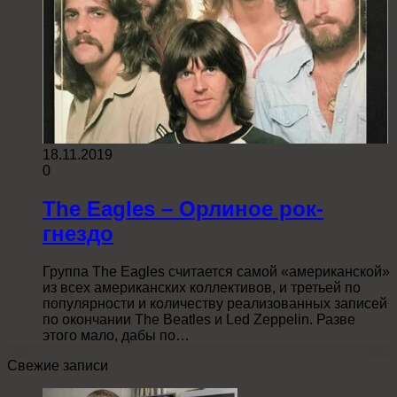
18.11.2019
0
The Eagles – Орлиное рок-
гнездо
Группа The Eagles считается самой «американской»
из всех американских коллективов, и третьей по
популярности и количеству реализованных записей
по окончании The Beatles и Led Zeppelin. Разве
этого мало, дабы по…
Свежие записи