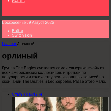
Искать
Воскресенье , 9 Август 2026
Войти
Switch skin
Главная
/
орлиный
орлиный
Группа The Eagles считается самой «американской» из
всех американских коллективов, и третьей по
популярности и количеству реализованных записей по
окончании The Beatles и Led Zeppelin. Разве этого мало,
…
Статьи о музыке