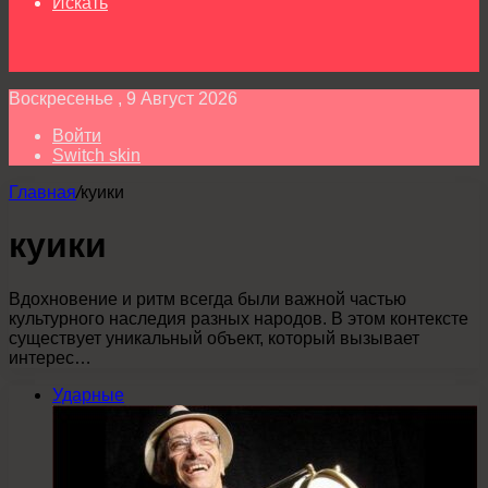
Искать
Воскресенье , 9 Август 2026
Войти
Switch skin
Главная
/
куики
куики
Вдохновение и ритм всегда были важной частью
культурного наследия разных народов. В этом контексте
существует уникальный объект, который вызывает
интерес…
Ударные