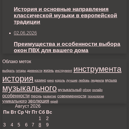
История и основные направления
классической музыки в европейской
традиции
02.06.2026
Преимущества и особенности выбора
окон ПВХ для вашего дома
Облако меток
инструмента
жизнь
выбрать
гитары
древности
инструмент
история
казино
музыка
кино
король
лучшие
любовь
людмила
музыкального
музыкальный
обзор
онлайн
особенности
песнь
современности
развитие
технологии
уникального
эволюция
юрий
Август 2026
Пн
Вт
Ср
Чт
Пт
Сб
Вс
1
2
3
4
5
6
7
8
9