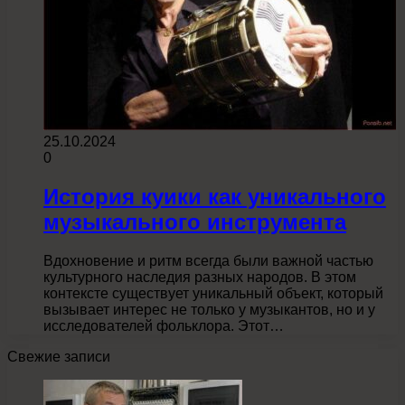
25.10.2024
0
История куики как уникального
музыкального инструмента
Вдохновение и ритм всегда были важной частью
культурного наследия разных народов. В этом
контексте существует уникальный объект, который
вызывает интерес не только у музыкантов, но и у
исследователей фольклора. Этот…
Свежие записи