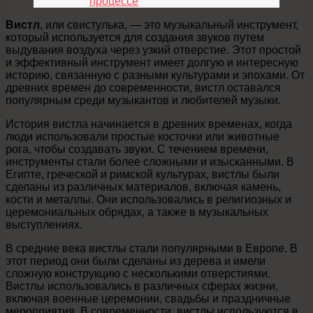
процессе
Вистл
, или свистулька, — это музыкальный инструмент,
который используется для создания звуков путем
выдувания воздуха через узкий отверстие. Этот простой
и эффективный инструмент имеет долгую и интересную
историю, связанную с разными культурами и эпохами. От
древних времен до современности, вистл оставался
популярным среди музыкантов и любителей музыки.
История вистла начинается в древних временах, когда
люди использовали простые косточки или животные
рога, чтобы создавать звуки. С течением времени,
инструменты стали более сложными и изысканными. В
Египте, греческой и римской культурах, вистлы были
сделаны из различных материалов, включая камень,
кости и металлы. Они использовались в религиозных и
церемониальных обрядах, а также в музыкальных
выступлениях.
В средние века вистлы стали популярными в Европе. В
этот период они были сделаны из дерева и имели
сложную конструкцию с несколькими отверстиями.
Вистлы использовались в различных сферах жизни,
включая военные церемонии, свадьбы и праздничные
мероприятия. В современности, вистлы используются в