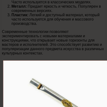
Часто используется в классических моделях.
Металл:
Придает яркость и четкость. Популярен в
современных версиях.
Пластик:
Легкий и доступный материал, который
часто используется для обучения и массового
производства.
Современные технологии позволяют
экспериментировать с новыми материалами и
конструкциями, что открывает новые горизонты для
мастеров и исполнителей. Это способствует развитию и
популяризации данного предмета искусства в различных
культурных контекстах.