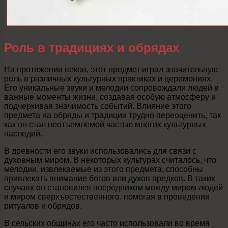
Роль в традициях и обрядах
На протяжении веков, этот предмет играл значительную
роль в различных культурных практиках и церемониях.
Его уникальные звуки и мелодии сопровождали людей в
важные моменты жизни, создавая особую атмосферу и
подчеркивая значимость событий. Влияние этого
предмета на обряды и традиции трудно переоценить, так
как он стал неотъемлемой частью многих культурных
наследий.
В древности его звуки использовались для связи с
духовным миром. В некоторых культурах считалось, что
мелодии, извлекаемые из этого предмета, способны
привлекать внимание богов или духов предков. В таких
случаях он становился посредником между миром людей
и миром сверхъестественного, помогая в проведении
ритуалов и обрядов.
В сельских общинах его часто использовали во время