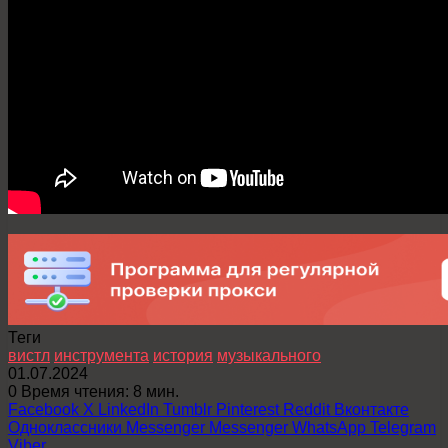
Теги
вистл
инструмента
история
музыкального
01.07.2024
0
Время чтения: 8 мин.
Facebook
X
LinkedIn
Tumblr
Pinterest
Reddit
Вконтакте
Одноклассники
Messenger
Messenger
WhatsApp
Telegram
Viber