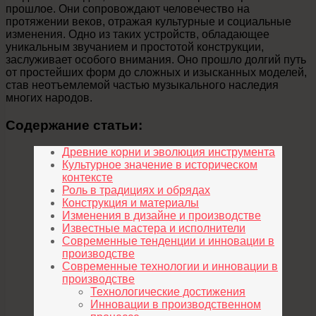
прошлое. Они сопровождают человечество на
протяжении веков, отражая культурные и социальные
изменения. Одно из таких устройств, обладающее
уникальным звучанием и простотой конструкции,
заслуживает особого внимания. Оно прошло долгий путь
от простейших форм до сложных и изысканных моделей,
став неотъемлемой частью музыкального наследия
многих народов.
Содержание статьи:
Древние корни и эволюция инструмента
Культурное значение в историческом
контексте
Роль в традициях и обрядах
Конструкция и материалы
Изменения в дизайне и производстве
Известные мастера и исполнители
Современные тенденции и инновации в
производстве
Современные технологии и инновации в
производстве
Технологические достижения
Инновации в производственном