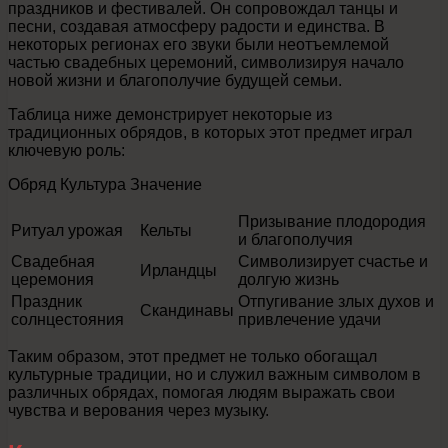
праздников и фестивалей. Он сопровождал танцы и
песни, создавая атмосферу радости и единства. В
некоторых регионах его звуки были неотъемлемой
частью свадебных церемоний, символизируя начало
новой жизни и благополучие будущей семьи.
Таблица ниже демонстрирует некоторые из
традиционных обрядов, в которых этот предмет играл
ключевую роль:
Обряд Культура Значение
Призывание плодородия
Ритуал урожая
Кельты
и благополучия
Свадебная
Символизирует счастье и
Ирландцы
церемония
долгую жизнь
Праздник
Отпугивание злых духов и
Скандинавы
солнцестояния
привлечение удачи
Таким образом, этот предмет не только обогащал
культурные традиции, но и служил важным символом в
различных обрядах, помогая людям выражать свои
чувства и верования через музыку.