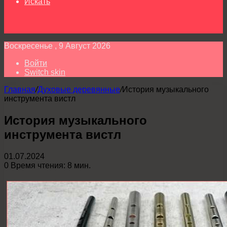
Искать
Воскресенье , 9 Август 2026
Войти
Switch skin
Главная
/
Духовые деревянные
/
История музыкального
инструмента вистл
История музыкального
инструмента вистл
01.07.2024
0
Время чтения: 8 мин.