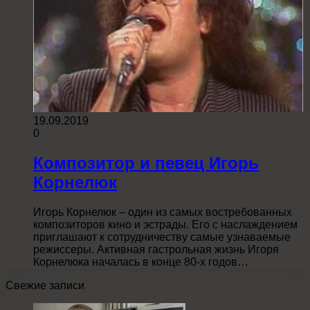
19.09.2019
0
Композитор и певец Игорь
Корнелюк
Игорь Корнелюк – один из самых востребованных
композиторов кино и эстрады. Его с наслаждением
приглашают к сотрудничеству самые узнаваемые
режиссеры. Активная гастрольная жизнь Игоря
Корнелюка началась в конце 80-х годов…
Свежие записи