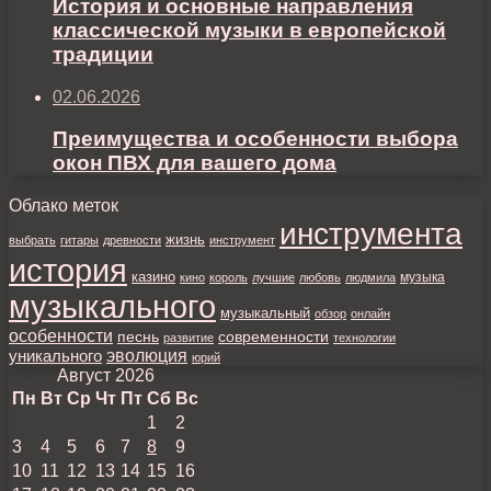
История и основные направления
классической музыки в европейской
традиции
02.06.2026
Преимущества и особенности выбора
окон ПВХ для вашего дома
Облако меток
инструмента
жизнь
выбрать
гитары
древности
инструмент
история
казино
музыка
кино
король
лучшие
любовь
людмила
музыкального
музыкальный
обзор
онлайн
особенности
песнь
современности
развитие
технологии
уникального
эволюция
юрий
Август 2026
Пн
Вт
Ср
Чт
Пт
Сб
Вс
1
2
3
4
5
6
7
8
9
10
11
12
13
14
15
16