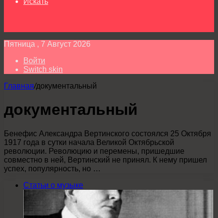
Искать
Пятница , 7 Август 2026
Войти
Switch skin
Главная
/
документальный
документальный
Бенефис Александра Вертинского состоялся 25 Октября
1917 года в сутки начала Великой Октябрьской
революции. Революцию и перемены, пришедшие
совместно в ней, Вертинский не принял. К нему пришел
успех, популярность, но …
Статьи о музыке