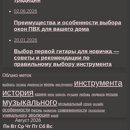
02.06.2026
Преимущества и особенности выбора
окон ПВХ для вашего дома
20.01.2026
Выбор первой гитары для новичка —
советы и рекомендации по
правильному выбору инструмента
Облако меток
инструмента
жизнь
выбрать
гитары
древности
инструмент
история
казино
музыка
кино
король
лучшие
любовь
людмила
музыкального
музыкальный
обзор
онлайн
особенности
песнь
современности
развитие
технологии
уникального
эволюция
юрий
Август 2026
Пн
Вт
Ср
Чт
Пт
Сб
Вс