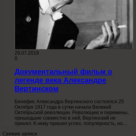
29.07.2019
0
Документальный фильм о
легенде века Александре
Вертинском
Бенефис Александра Вертинского состоялся 25
Октября 1917 года в сутки начала Великой
Октябрьской революции. Революцию и перемены,
пришедшие совместно в ней, Вертинский не
принял. К нему пришел успех, популярность, но…
Свежие записи