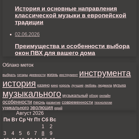
История и основные направления
классической музыки в европейской
традиции
02.06.2026
Преимущества и особенности выбора
окон ПВХ для вашего дома
Облако меток
инструмента
жизнь
выбрать
гитары
древности
инструмент
история
казино
музыка
кино
король
лучшие
любовь
людмила
музыкального
музыкальный
обзор
онлайн
особенности
песнь
современности
развитие
технологии
уникального
эволюция
юрий
Август 2026
Пн
Вт
Ср
Чт
Пт
Сб
Вс
1
2
3
4
5
6
7
8
9