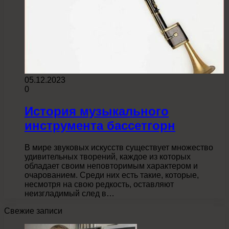
05.12.2023
0
История музыкального
инструмента бассетгорн
В мире звуковых искусств существует множество
удивительных творений, каждое из которых
обладает своим неповторимым характером и
очарованием. Среди них есть такие, которые,
несмотря на свою редкость, оставляют
неизгладимый след в…
Свежие записи