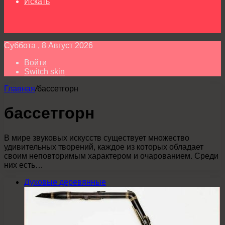
Искать
Суббота , 8 Август 2026
Войти
Switch skin
Главная
/
бассетгорн
бассетгорн
В мире звуковых искусств существует множество
удивительных творений, каждое из которых обладает
своим неповторимым характером и очарованием. Среди
них есть…
Духовые деревянные