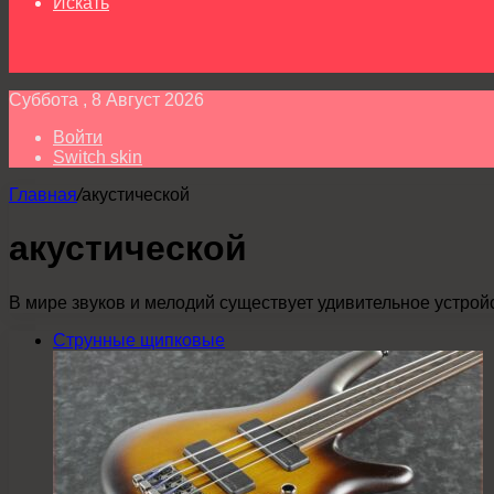
Искать
Суббота , 8 Август 2026
Войти
Switch skin
Главная
/
акустической
акустической
В мире звуков и мелодий существует удивительное устрой
Струнные щипковые