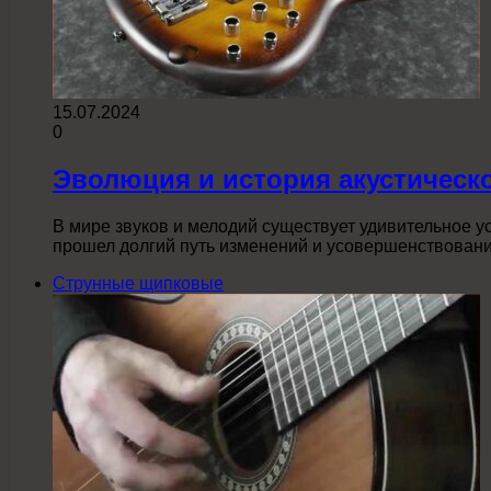
15.07.2024
0
Эволюция и история акустическ
В мире звуков и мелодий существует удивительное у
прошел долгий путь изменений и усовершенствовани
Струнные щипковые