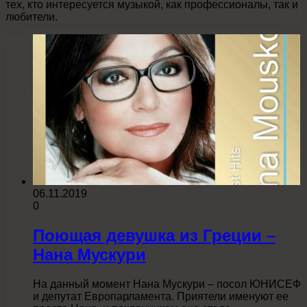
тех, кто интересуется музыкой, как профессионалы, так и
любители.
06.11.2019
0
Поющая девушка из Греции –
Нана Мускури
На данный момент Нана Мускури – посол ЮНИСЕФ
и депутат Европарламента. Приятели именуют ее