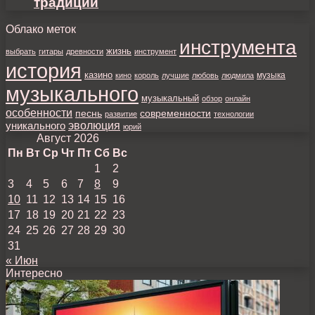
традиции
Облако меток
инструмента
жизнь
выбрать
гитары
древности
инструмент
история
казино
музыка
кино
король
лучшие
любовь
людмила
музыкального
музыкальный
обзор
онлайн
особенности
песнь
современности
развитие
технологии
уникального
эволюция
юрий
Август 2026
Пн
Вт
Ср
Чт
Пт
Сб
Вс
1
2
3
4
5
6
7
8
9
10
11
12
13
14
15
16
17
18
19
20
21
22
23
24
25
26
27
28
29
30
31
« Июн
Интересно