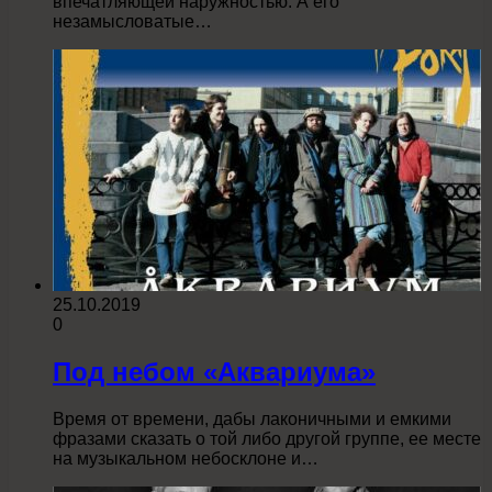
впечатляющей наружностью. А его
незамысловатые…
25.10.2019
0
Под небом «Аквариума»
Время от времени, дабы лаконичными и емкими
фразами сказать о той либо другой группе, ее месте
на музыкальном небосклоне и…