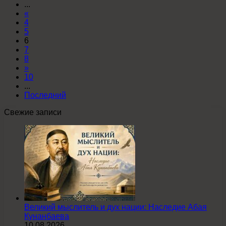
...
«
4
5
6
7
8
»
10
...
Последний
Свежие записи
Великий мыслитель и дух нации: Наследие Абая
Кунанбаева
10.08.2026