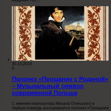
30.10.2019
0
Полонез «Прощание с Родиной»
– Музыкальный символ
современной Польши
C именем композитора Михала Огиньского в
первую очередь ассоциируется полонез «Прощание