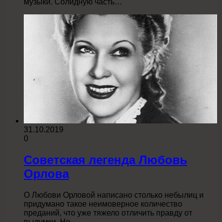
музыки. Солидную часть…
31.10.2019
0
Советская легенда Любовь
Орлова
О Любови Орловой написано столько небылиц и
придумано такое неимоверное количество
преданий, что уже тяжело отличить правду от
выдумки. Но,…