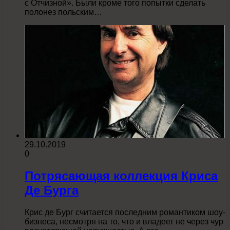
с Отчизной». Были кроме того попытки сделать
полонез польским…
29.10.2019
0
Потрясающая коллекция Криса
Де Бурга
Крис де Бург считается последним романтиком шоу-
бизнеса, несмотря на то, что и владеет не через чур