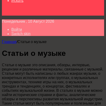
Искать
Понедельник , 10 Август 2026
Войти
Switch skin
Главная
/
Статьи о музыке
Статьи о музыке
Статьи о музыке это описания, обзоры, интервью,
рецензии и различные материалы, связанные с музыкой.
Статьи могут быть написаны о любых жанрах музыки, о
конкретных исполнителях или группах, о музыкальных
инструментах, технике игры на них, о музыкальных
трендах и тенденциях, о концертах, фестивалях и
событиях музыкальной жизни. В статьях о музыке можно
найти исторические справки и факты, аналитические
обзоры и перспективы развития музыкальной индустрии.
Такие статьи могут быть популярными и полезными для