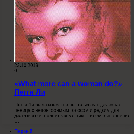
22.10.2019
0
«What more can a woman do?»
Пегги Ли
Пегги Ли была известна не только как джазовая
певица с неповторимым голосом и редким для
джазового исполнителя мягким стилем выполнения.
…
Первый