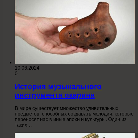
10.06.2024
0
История музыкального
инструмента окарина
В мире существует множество удивительных
предметов, способных создавать мелодии, которые
переносят нас в иные эпохи и культуры. Один из
таких…