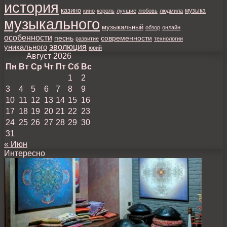
история
казино
музыка
кино
король
лучшие
любовь
людмила
музыкального
музыкальный
обзор
онлайн
особенности
песнь
современности
развитие
технологии
уникального
эволюция
юрий
Август 2026
Пн
Вт
Ср
Чт
Пт
Сб
Вс
1
2
3
4
5
6
7
8
9
10
11
12
13
14
15
16
17
18
19
20
21
22
23
24
25
26
27
28
29
30
31
« Июн
Интересно