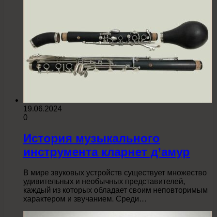
19.06.2024
0
История музыкального
инструмента кларнет д’амур
В мире звуковых устройств существует множество
удивительных и необычных представителей,
каждый из которых обладает своим неповторимым
характером и звучанием. Среди…