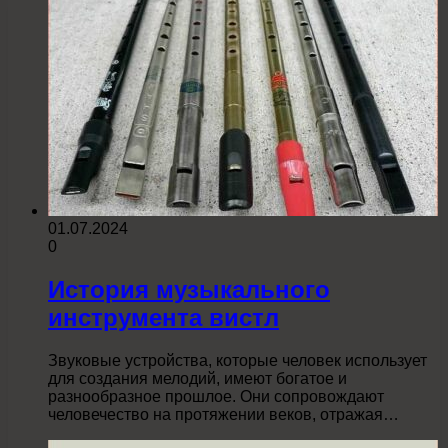
01.07.2024
0
История музыкального
инструмента вистл
Звуковые устройства, которые человек использует
для создания мелодий, имеют богатое и
разнообразное прошлое. Они сопровождают
человечество на протяжении веков, отражая…