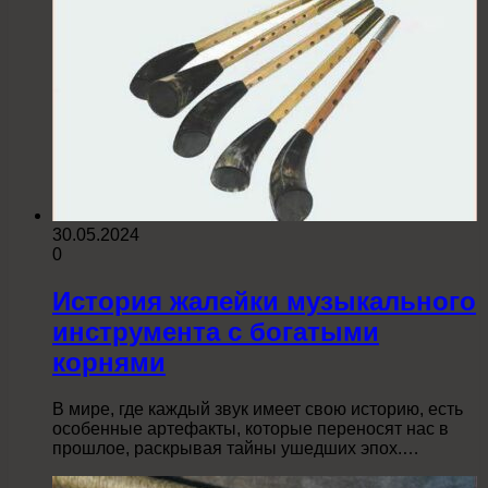
30.05.2024
0
История жалейки музыкального
инструмента с богатыми
корнями
В мире, где каждый звук имеет свою историю, есть
особенные артефакты, которые переносят нас в
прошлое, раскрывая тайны ушедших эпох.…