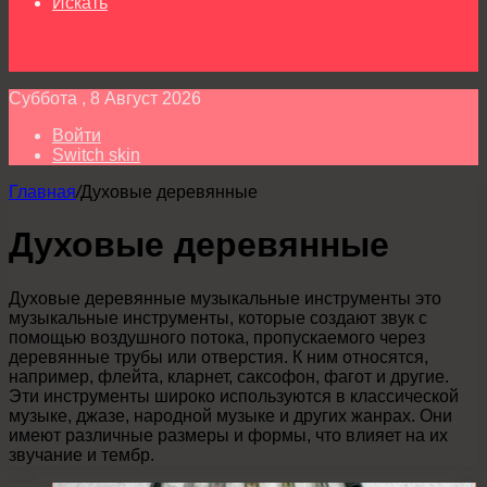
Искать
Суббота , 8 Август 2026
Войти
Switch skin
Главная
/
Духовые деревянные
Духовые деревянные
Духовые деревянные музыкальные инструменты это
музыкальные инструменты, которые создают звук с
помощью воздушного потока, пропускаемого через
деревянные трубы или отверстия. К ним относятся,
например, флейта, кларнет, саксофон, фагот и другие.
Эти инструменты широко используются в классической
музыке, джазе, народной музыке и других жанрах. Они
имеют различные размеры и формы, что влияет на их
звучание и тембр.