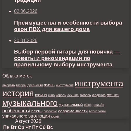
02.06.2026
Преимущества и особенности выбора
окон ПВХ для вашего дома
20.01.2026
Выбор первой гитары для новичка —
советы и рекомендации по
правильному выбору инструмента
Облако меток
инструмента
жизнь
выбрать
гитары
древности
инструмент
история
казино
музыка
кино
король
лучшие
любовь
людмила
музыкального
музыкальный
обзор
онлайн
особенности
песнь
современности
развитие
технологии
уникального
эволюция
юрий
Август 2026
Пн
Вт
Ср
Чт
Пт
Сб
Вс