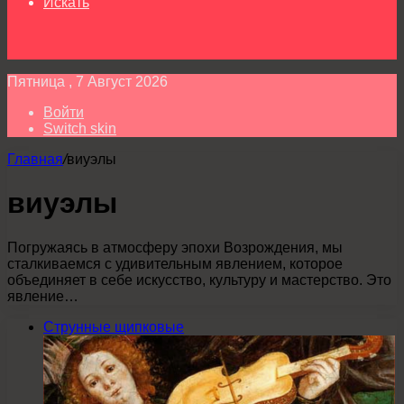
Искать
Пятница , 7 Август 2026
Войти
Switch skin
Главная
/
виуэлы
виуэлы
Погружаясь в атмосферу эпохи Возрождения, мы
сталкиваемся с удивительным явлением, которое
объединяет в себе искусство, культуру и мастерство. Это
явление…
Струнные щипковые