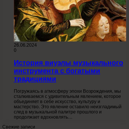
26.06.2024
0
История виуэлы музыкального
инструмента с богатыми
традициями
Погружаясь в атмосферу эпохи Возрождения, мы
сталкиваемся с удивительным явлением, которое
объединяет в себе искусство, культуру и
мастерство. Это явление оставило неизгладимый
след в музыкальной палитре прошлого и
продолжает вдохновлять…
Свежие записи