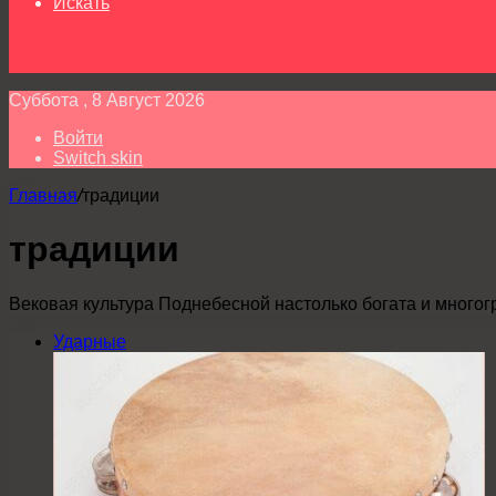
Искать
Суббота , 8 Август 2026
Войти
Switch skin
Главная
/
традиции
традиции
Вековая культура Поднебесной настолько богата и многог
Ударные