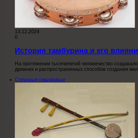
13.12.2024
0
История тамбурина и его влиян
На протяжении тысячелетий человечество создавало 
древних и распространенных способов создания ме
Струнные смычковые