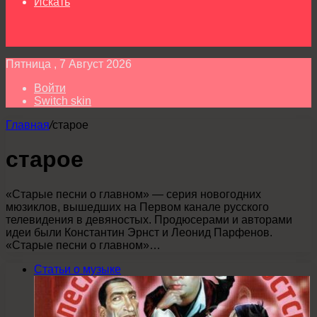
Искать
Пятница , 7 Август 2026
Войти
Switch skin
Главная
/
старое
старое
«Старые песни о главном» — серия новогодних
мюзиклов, вышедших на Первом канале русского
телевидения в девяностых. Продюсерами и авторами
идеи были Константин Эрнст и Леонид Парфенов.
«Старые песни о главном»…
Статьи о музыке