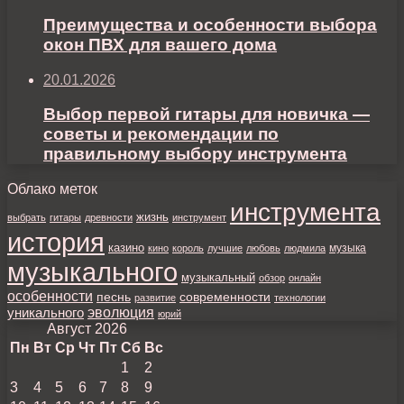
Преимущества и особенности выбора
окон ПВХ для вашего дома
20.01.2026
Выбор первой гитары для новичка —
советы и рекомендации по
правильному выбору инструмента
Облако меток
инструмента
жизнь
выбрать
гитары
древности
инструмент
история
казино
музыка
кино
король
лучшие
любовь
людмила
музыкального
музыкальный
обзор
онлайн
особенности
песнь
современности
развитие
технологии
уникального
эволюция
юрий
Август 2026
Пн
Вт
Ср
Чт
Пт
Сб
Вс
1
2
3
4
5
6
7
8
9