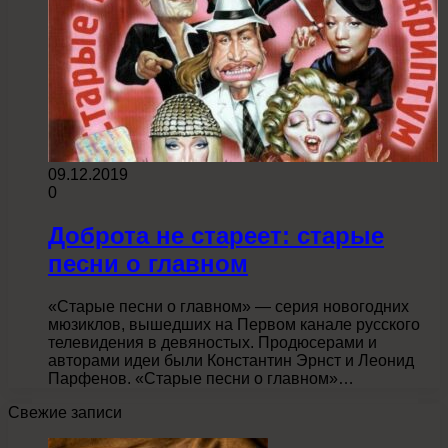
09.12.2019
0
Доброта не стареет: старые
песни о главном
«Старые песни о главном» — серия новогодних
мюзиклов, вышедших на Первом канале русского
телевидения в девяностых. Продюсерами и
авторами идеи были Константин Эрнст и Леонид
Парфенов. «Старые песни о главном»…
Свежие записи