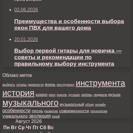
02.06.2026
Преимущества и особенности выбора
окон ПВХ для вашего дома
20.01.2026
Выбор первой гитары для новичка —
советы и рекомендации по
правильному выбору инструмента
Облако меток
инструмента
жизнь
выбрать
гитары
древности
инструмент
история
казино
музыка
кино
король
лучшие
любовь
людмила
музыкального
музыкальный
обзор
онлайн
особенности
песнь
современности
развитие
технологии
уникального
эволюция
юрий
Август 2026
Пн
Вт
Ср
Чт
Пт
Сб
Вс