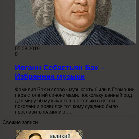
05.08.2019
0
Иоганн Себастьян Бах –
Избранник музыки
Фамилия Бах и слово «музыкант» были в Германии
пара столетий синонимами, поскольку данный род
дал миру 56 музыкантов, но только в пятом
поколении появился тот, кому суждено было
прославить фамилию,…
Свежие записи