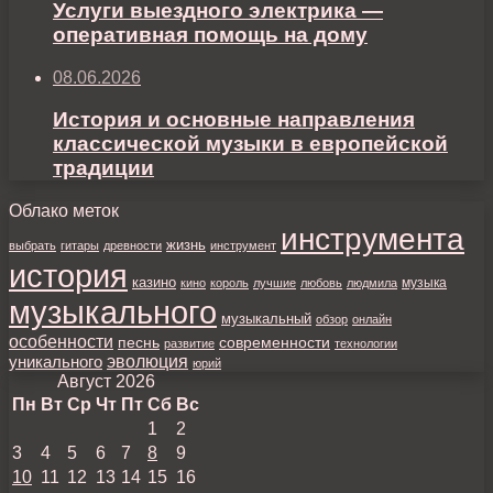
Услуги выездного электрика —
оперативная помощь на дому
08.06.2026
История и основные направления
классической музыки в европейской
традиции
Облако меток
инструмента
жизнь
выбрать
гитары
древности
инструмент
история
казино
музыка
кино
король
лучшие
любовь
людмила
музыкального
музыкальный
обзор
онлайн
особенности
песнь
современности
развитие
технологии
уникального
эволюция
юрий
Август 2026
Пн
Вт
Ср
Чт
Пт
Сб
Вс
1
2
3
4
5
6
7
8
9
10
11
12
13
14
15
16