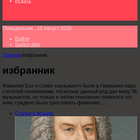
Искать
Понедельник , 10 Август 2026
Войти
Switch skin
Главная
/
избранник
избранник
Фамилия Бах и слово «музыкант» были в Германии пара
столетий синонимами, поскольку данный род дал миру 56
музыкантов, но только в пятом поколении появился тот,
кому суждено было прославить фамилию, …
Статьи о музыке