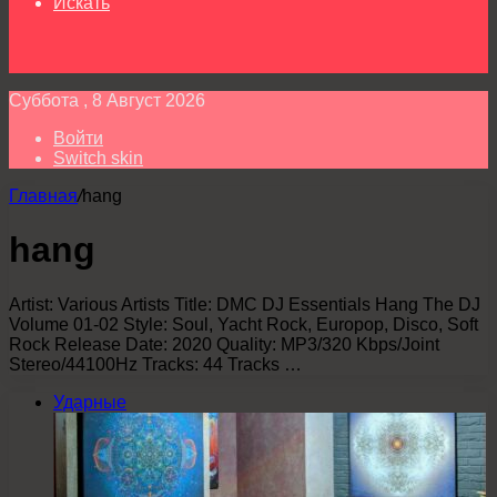
Искать
Суббота , 8 Август 2026
Войти
Switch skin
Главная
/
hang
hang
Artist: Various Artists Title: DMC DJ Essentials Hang The DJ
Volume 01-02 Style: Soul, Yacht Rock, Europop, Disco, Soft
Rock Release Date: 2020 Quality: MP3/320 Kbps/Joint
Stereo/44100Hz Tracks: 44 Tracks …
Ударные