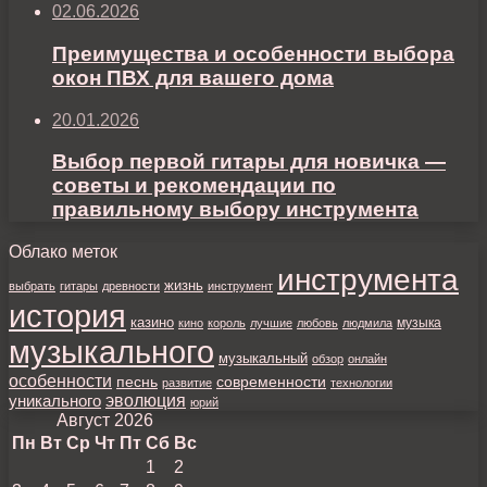
02.06.2026
Преимущества и особенности выбора
окон ПВХ для вашего дома
20.01.2026
Выбор первой гитары для новичка —
советы и рекомендации по
правильному выбору инструмента
Облако меток
инструмента
жизнь
выбрать
гитары
древности
инструмент
история
казино
музыка
кино
король
лучшие
любовь
людмила
музыкального
музыкальный
обзор
онлайн
особенности
песнь
современности
развитие
технологии
уникального
эволюция
юрий
Август 2026
Пн
Вт
Ср
Чт
Пт
Сб
Вс
1
2