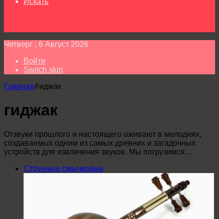
Искать
Четверг , 6 Август 2026
Войти
Switch skin
Главная
/
гиджак
гиджак
Отзвуки прошлого и настоящего оживают в мелодиях,
создаваемых одним из самых древних и загадочных
устройств для извлечения звуков. Мы погрузимся…
Струнные смычковые