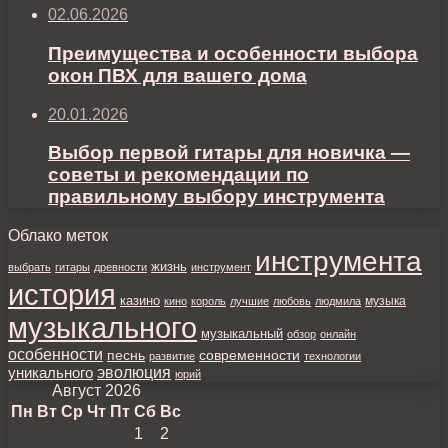
02.06.2026
Преимущества и особенности выбора
окон ПВХ для вашего дома
20.01.2026
Выбор первой гитары для новичка —
советы и рекомендации по
правильному выбору инструмента
Облако меток
инструмента
жизнь
выбрать
гитары
древности
инструмент
история
казино
музыка
кино
король
лучшие
любовь
людмила
музыкального
музыкальный
обзор
онлайн
особенности
песнь
современности
развитие
технологии
уникального
эволюция
юрий
Август 2026
Пн
Вт
Ср
Чт
Пт
Сб
Вс
1
2