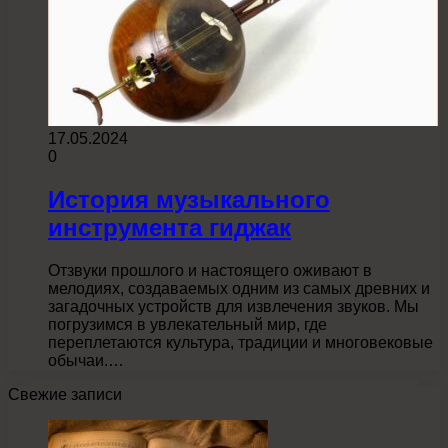
17.05.2024
0
История музыкального
инструмента гиджак
Отзвуки прошлого и настоящего оживают в
мелодиях, создаваемых одним из самых древних и
загадочных устройств для извлечения звуков. Мы
погрузимся в увлекательный мир, где
переплетаются культура, традиции и многовековые
обычаи.…
Свежие записи