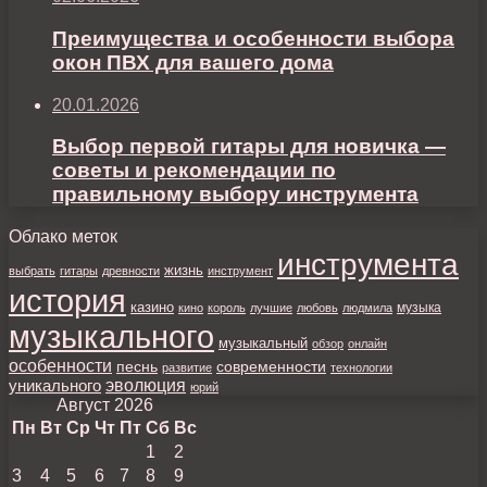
Преимущества и особенности выбора
окон ПВХ для вашего дома
20.01.2026
Выбор первой гитары для новичка —
советы и рекомендации по
правильному выбору инструмента
Облако меток
инструмента
жизнь
выбрать
гитары
древности
инструмент
история
казино
музыка
кино
король
лучшие
любовь
людмила
музыкального
музыкальный
обзор
онлайн
особенности
песнь
современности
развитие
технологии
уникального
эволюция
юрий
Август 2026
Пн
Вт
Ср
Чт
Пт
Сб
Вс
1
2
3
4
5
6
7
8
9