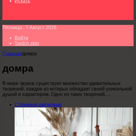
Искать
Пятница , 7 Август 2026
Войти
Switch skin
Главная
/
домра
домра
В мире звуков существует множество удивительных
творений, каждое из которых обладает своей уникальной
душой и характером. Одно из таких творений,…
Струнные щипковые