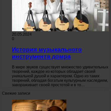
20.05.2024
0
История музыкального
инструмента домра
В мире звуков существует множество удивительных
творений, каждое из которых обладает своей
уникальной душой и характером. Одно из таких
творений, обладая богатым культурным наследием,
завораживает своей простотой и в то…
Свежие записи