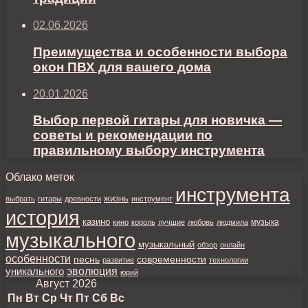
02.06.2026
Преимущества и особенности выбора
окон ПВХ для вашего дома
20.01.2026
Выбор первой гитары для новичка —
советы и рекомендации по
правильному выбору инструмента
Облако меток
инструмента
жизнь
выбрать
гитары
древности
инструмент
история
казино
музыка
кино
король
лучшие
любовь
людмила
музыкального
музыкальный
обзор
онлайн
особенности
песнь
современности
развитие
технологии
уникального
эволюция
юрий
Август 2026
Пн
Вт
Ср
Чт
Пт
Сб
Вс