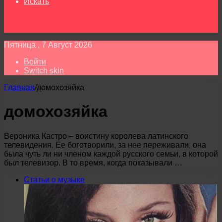
Искать
Пятница , 7 Август 2026
Войти
Switch skin
Главная
/
домохозяйка
домохозяйка
Вероника Кастро – воистину королева латинского
телевидения. Ее боготворили, за нее переживали, она
была чуть ли ни членом каждой русского семьи, в которой
был телевизор. В то время, когда показывали …
Статьи о музыке