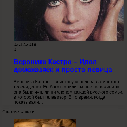
02.12.2019
0
Вероника Кастро – Идол
домохозяек и просто певица
Вероника Кастро – воистину королева латинского
телевидения. Ее боготворили, за нее переживали,
она была чуть ли ни членом каждой русского семьи,
в которой был телевизор. В то время, когда
показывали…
Свежие записи