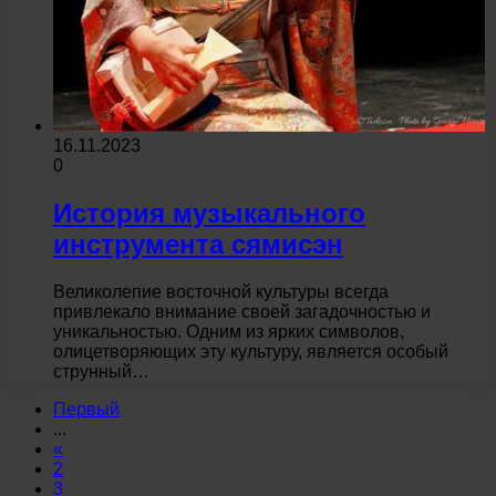
16.11.2023
0
История музыкального
инструмента сямисэн
Великолепие восточной культуры всегда
привлекало внимание своей загадочностью и
уникальностью. Одним из ярких символов,
олицетворяющих эту культуру, является особый
струнный…
Первый
...
«
2
3