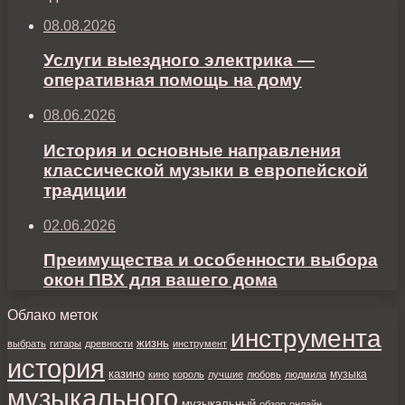
08.08.2026
Услуги выездного электрика —
оперативная помощь на дому
08.06.2026
История и основные направления
классической музыки в европейской
традиции
02.06.2026
Преимущества и особенности выбора
окон ПВХ для вашего дома
Облако меток
инструмента
жизнь
выбрать
гитары
древности
инструмент
история
казино
музыка
кино
король
лучшие
любовь
людмила
музыкального
музыкальный
обзор
онлайн