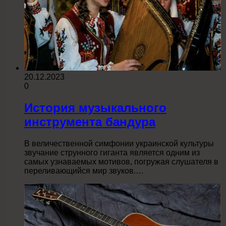
20.12.2023
0
История музыкального
инструмента бандура
В величественной симфонии украинской культуры
звучание струнного гиганта является одним из
самых узнаваемых мотивов, погружая слушателя в
переливающийся мир звуков.…