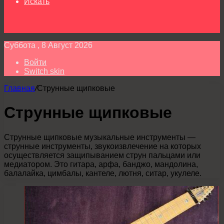
Искать
Суббота , 8 Август 2026
Войти
Switch skin
Главная
/
Струнные щипковые
Струнные щипковые
Струнные щипковые музыкальные инструменты —
струнные инструменты, звукоизвлечение на которых
осуществляется защипыванием струн пальцами или
медиатором. Это гитара, арфа, банджо, мандолина,
балалайка, цимбалы, кантеле, лютня, ситар, укулеле.