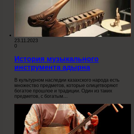
23.11.2023
0
История музыкального
инструмента адырна
В культурном наследии казахского народа есть
множество предметов, которые олицетворяют
богатое прошлое и традиции. Один из таких
предметов, с богатым…